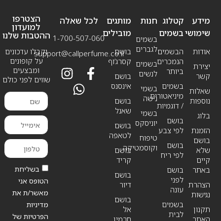
הצטרפו
מידע
קטלוג
חנות
מותגים
לכל שאלה
למועדון
שימושי
בשמים
מובילים
ההטבות שלנו
1-700-507-060
בשמים
לגברים
אודות
הבשמים
בושם
וקבלו עדכונים
support@callperfume.co.il
על קופונים
הנמכרים
קסרג’וף
בשמים
יצירת
ומבצעים
ביותר
לנשים
קשר
בושם
שווים לפני כולם
בשמים
אינסנס
בשמי
שאלות
מיניאטורים
נישה
נוספות
בושם
/ דוגמיות
שאנל
בשמי
בלוג
בושם
יוניסקס
בושם
הזמנת
לפי צבע
לטאפה
טיפוח
בושם
בושם
וקוסמטיקה
שלא
בושם
לפי ריח
קיים
קריד
בשליחת
באתר
בושם
בושם
לפני
הטופס אני
הצהרת
דיור
עונה
מאשר/ת את
נגישות
בושם
בשמים
מדיניות
תקנון
אל
לבית
הפרטיות של
האתר
חרמין