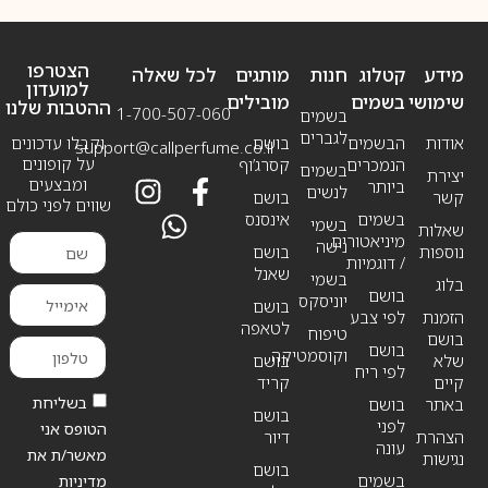
הצטרפו
מידע
קטלוג
חנות
מותגים
לכל שאלה
למועדון
שימושי
בשמים
מובילים
ההטבות שלנו
1-700-507-060
בשמים
לגברים
אודות
הבשמים
בושם
וקבלו עדכונים
support@callperfume.co.il
על קופונים
הנמכרים
קסרג’וף
בשמים
יצירת
ומבצעים
ביותר
לנשים
קשר
בושם
שווים לפני כולם
בשמים
אינסנס
בשמי
שאלות
מיניאטורים
נישה
נוספות
בושם
/ דוגמיות
שאנל
בשמי
בלוג
בושם
יוניסקס
בושם
הזמנת
לפי צבע
לטאפה
טיפוח
בושם
בושם
וקוסמטיקה
שלא
בושם
לפי ריח
קיים
קריד
בשליחת
באתר
בושם
בושם
לפני
הטופס אני
הצהרת
דיור
עונה
מאשר/ת את
נגישות
בושם
בשמים
מדיניות