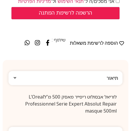
אני מסכים/ה ל־
תנאי השימוש
ול־
מדיניות הפרטיות
שיתוף :
הוספה לרשימת משאלות
תיאור
לוריאל אבסולוט ריפייר מאסק 500 מ”לL’Oreal
Professionnel Serie Expert Absolut Repair
masque 500ml