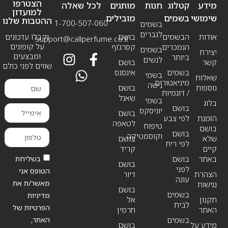
הצטרפו
מידע
קטלוג
חנות
מותגים
לכל שאלה
למועדון
שימושי
בשמים
מובילים
ההטבות שלנו
1-700-507-060
בשמים
לגברים
אודות
הבשמים
בושם
וקבלו עדכונים
support@callperfume.co.il
על קופונים
הנמכרים
קסרג’וף
בשמים
יצירת
ומבצעים
ביותר
לנשים
קשר
בושם
שווים לפני כולם
בשמים
אינסנס
בשמי
שאלות
מיניאטורים
נישה
נוספות
בושם
/ דוגמיות
שאנל
בשמי
בלוג
בושם
יוניסקס
בושם
הזמנת
לפי צבע
לטאפה
טיפוח
בושם
בושם
וקוסמטיקה
שלא
בושם
לפי ריח
קיים
קריד
בשליחת
באתר
בושם
בושם
לפני
הטופס אני
הצהרת
דיור
עונה
מאשר/ת את
נגישות
בושם
בשמים
מדיניות
תקנון
אל
לבית
הפרטיות של
האתר
חרמין
האתר,
בשמים
מידע על
בושם