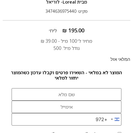
מבית
Loreal- לוריאל
מק״ט: 3474636975440
₪
195.00
ליח׳
מחיר ל־100 מ״ל -
39.00
₪
גודל מ״ל: 500
המלאי אזל
המוצר לא במלאי - השאירו פרטים וקבלו עדכון כשהמוצר
יחזור למלאי
+972
Israel +972