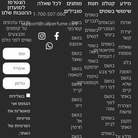
הצטרפו
מידע
קטלוג
חנות
מותגים
לכל שאלה
למועדון
שימושי
בשמים
מובילים
ההטבות שלנו
1-700-507-060
בשמים
לגברים
אודות
הבשמים
בושם
וקבלו עדכונים
support@callperfume.co.il
על קופונים
הנמכרים
קסרג’וף
בשמים
יצירת
ומבצעים
ביותר
לנשים
קשר
בושם
שווים לפני כולם
בשמים
אינסנס
בשמי
שאלות
מיניאטורים
נישה
נוספות
בושם
/ דוגמיות
שאנל
בשמי
בלוג
בושם
יוניסקס
בושם
הזמנת
לפי צבע
לטאפה
טיפוח
בושם
בושם
וקוסמטיקה
שלא
בושם
לפי ריח
קיים
קריד
בשליחת
באתר
בושם
בושם
לפני
הטופס אני
הצהרת
דיור
עונה
מאשר/ת את
נגישות
בושם
בשמים
מדיניות
תקנון
אל
לבית
הפרטיות של
האתר
חרמין
האתר,
בשמים
מידע על
בושם