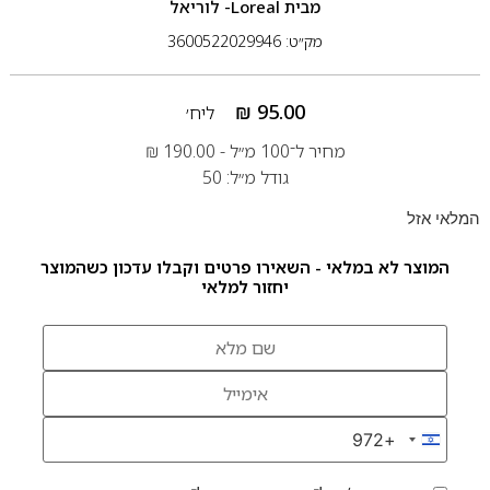
מבית
Loreal- לוריאל
מק״ט: 3600522029946
₪
95.00
ליח׳
מחיר ל־100 מ״ל -
190.00
₪
גודל מ״ל: 50
המלאי אזל
המוצר לא במלאי - השאירו פרטים וקבלו עדכון כשהמוצר
יחזור למלאי
+972
Israel +972