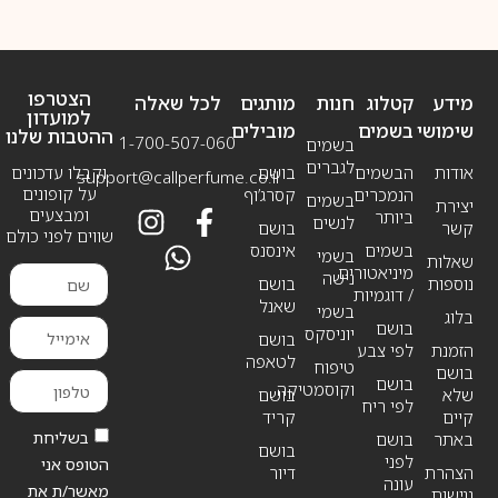
הצטרפו
מידע
קטלוג
חנות
מותגים
לכל שאלה
למועדון
שימושי
בשמים
מובילים
ההטבות שלנו
1-700-507-060
בשמים
לגברים
אודות
הבשמים
בושם
וקבלו עדכונים
support@callperfume.co.il
על קופונים
הנמכרים
קסרג’וף
בשמים
יצירת
ומבצעים
ביותר
לנשים
קשר
בושם
שווים לפני כולם
בשמים
אינסנס
בשמי
שאלות
מיניאטורים
נישה
נוספות
בושם
/ דוגמיות
שאנל
בשמי
בלוג
בושם
יוניסקס
בושם
הזמנת
לפי צבע
לטאפה
טיפוח
בושם
בושם
וקוסמטיקה
שלא
בושם
לפי ריח
קיים
קריד
בשליחת
באתר
בושם
בושם
לפני
הטופס אני
הצהרת
דיור
עונה
מאשר/ת את
נגישות