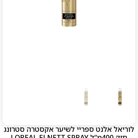
לוריאל אלנט ספריי לשיער אקסטרה סטרונג
חזק 400מ”ל LOREAL ELNETT SPRAY