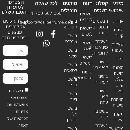
הצטרפו
מידע
קטלוג
חנות
מותגים
לכל שאלה
למועדון
שימושי
בשמים
מובילים
ההטבות שלנו
1-700-507-060
בשמים
לגברים
אודות
הבשמים
בושם
וקבלו עדכונים
support@callperfume.co.il
על קופונים
הנמכרים
קסרג’וף
בשמים
יצירת
ומבצעים
ביותר
לנשים
קשר
בושם
שווים לפני כולם
בשמים
אינסנס
בשמי
שאלות
מיניאטורים
נישה
נוספות
בושם
/ דוגמיות
שאנל
בשמי
בלוג
בושם
יוניסקס
בושם
הזמנת
לפי צבע
לטאפה
טיפוח
בושם
בושם
וקוסמטיקה
שלא
בושם
לפי ריח
קיים
קריד
בשליחת
באתר
בושם
בושם
לפני
הטופס אני
הצהרת
דיור
עונה
מאשר/ת את
נגישות
בושם
בשמים
מדיניות
תקנון
אל
לבית
הפרטיות של
האתר
חרמין
האתר,
בשמים
מידע על
בושם