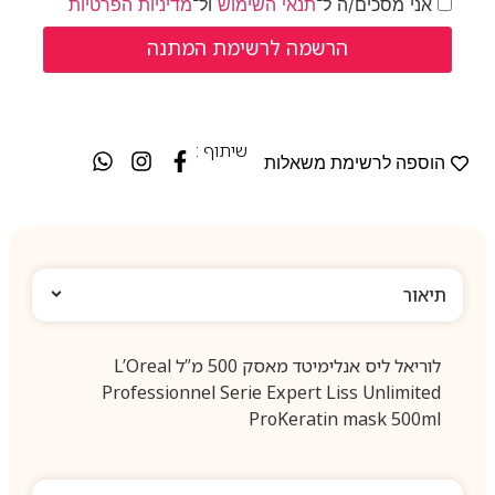
אני מסכים/ה ל־
תנאי השימוש
ול־
מדיניות הפרטיות
שיתוף :
הוספה לרשימת משאלות
תיאור
לוריאל ליס אנלימיטד מאסק 500 מ”ל L’Oreal
Professionnel Serie Expert Liss Unlimited
ProKeratin mask 500ml