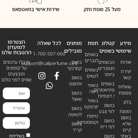
מעל 25 שנות ותק
שירות אישי בוואטסאפ
הצטרפו
מידע
קטלוג
חנות
מותגים
לכל שאלה
למועדון
שימושי
בשמים
מובילים
ההטבות שלנו
1-700-507-060
בשמים
לגברים
אודות
הבשמים
בושם
וקבלו עדכונים
support@callperfume.co.il
על קופונים
הנמכרים
קסרג’וף
בשמים
יצירת
ומבצעים
ביותר
לנשים
קשר
בושם
שווים לפני כולם
בשמים
אינסנס
בשמי
שאלות
מיניאטורים
נישה
נוספות
בושם
/ דוגמיות
שאנל
בשמי
בלוג
בושם
יוניסקס
בושם
הזמנת
לפי צבע
לטאפה
טיפוח
בושם
בושם
וקוסמטיקה
שלא
בושם
לפי ריח
קיים
קריד
בשליחת
באתר
בושם