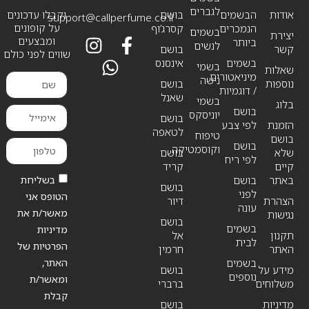
לגברים
אודות
הבשמים
בושם
וקבלו עדכונים
support@callperfume.co.il
על קופונים
הנמכרים
קסרג’וף
בשמים
יצירת
ומבצעים
ביותר
לנשים
קשר
בושם
שווים לפני כולם
בשמים
אינסנס
בשמי
שאלות
מיניאטורים
נישה
נוספות
בושם
/ דוגמיות
שאנל
בשמי
בלוג
בושם
יוניסקס
בושם
הזמנת
לפי צבע
לטאפה
טיפוח
בושם
בושם
וקוסמטיקה
שלא
בושם
לפי ריח
קיים
קריד
בשליחת
באתר
בושם
בושם
לפני
הטופס אני
הצהרת
דיור
עונה
מאשר/ת את
נגישות
בושם
בשמים
מדיניות
תקנון
אל
לבית
הפרטיות של
האתר
חרמין
האתר,
בשמים
מידע על
בושם
נוספים
ומאשר/ת
משלוחים
ברברי
קבלת
מדיניות
בושם