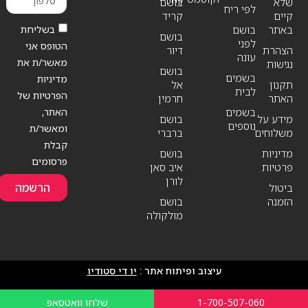
שלא
בושם
לפי ריח
קיים
קריד
בשליחת
באתר
בושם
בושם
לפני
הטופס אני
הצהרת
דיור
עונה
מאשר/ת את
נגישות
בושם
בשמים
מדיניות
תקנון
אל
לבית
הפרטיות של
האתר
חרמין
האתר,
בשמים
מידע על
בושם
נוספים
ומאשר/ת
משלוחים
ברברי
קבלת
מדיניות
בושם
פרסומים
פרטיות
איב סאן
לורן
הרשמה
ביטול
הזמנה
בושם
מולקולה
עיצוב ופיתוח אתר :
יו די סטודיו
1-700-507-060
שלחו וואטסאפ