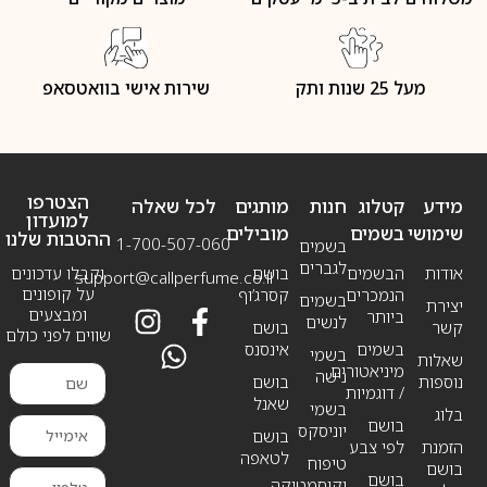
מעל 25 שנות ותק
שירות אישי בוואטסאפ
הצטרפו
מידע
קטלוג
חנות
מותגים
לכל שאלה
למועדון
שימושי
בשמים
מובילים
ההטבות שלנו
1-700-507-060
בשמים
לגברים
אודות
הבשמים
בושם
וקבלו עדכונים
support@callperfume.co.il
על קופונים
הנמכרים
קסרג’וף
בשמים
יצירת
ומבצעים
ביותר
לנשים
קשר
בושם
שווים לפני כולם
בשמים
אינסנס
בשמי
שאלות
מיניאטורים
נישה
נוספות
בושם
/ דוגמיות
שאנל
בשמי
בלוג
בושם
יוניסקס
בושם
הזמנת
לפי צבע
לטאפה
טיפוח
בושם
בושם
וקוסמטיקה