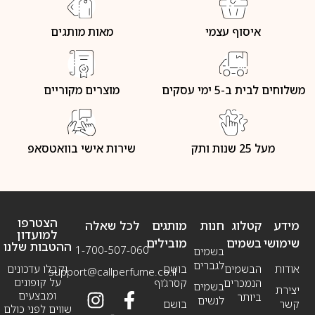
איסוף עצמי
מאות מותגים
משלוחים לבית ב-5 ימי עסקים
מוצרים מקוריים
מעל 25 שנות ותק
שירות אישי בוואטסאפ
הצטרפו
מידע
קטלוג
חנות
מותגים
לכל שאלה
למועדון
שימושי
בשמים
מובילים
ההטבות שלנו
1-700-507-060
בשמים
לגברים
אודות
הבשמים
בושם
וקבלו עדכונים
support@callperfume.co.il
על קופונים
הנמכרים
קסרג’וף
בשמים
יצירת
ומבצעים
ביותר
לנשים
קשר
בושם
שווים לפני כולם