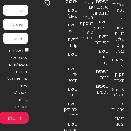
בשמים
אינסנס
בשמי
שאלות
מיניאטורים
נישה
נוספות
בושם
/ דוגמיות
שאנל
בשמי
בלוג
בושם
יוניסקס
בושם
הזמנת
לפי צבע
לטאפה
טיפוח
בושם
בושם
וקוסמטיקה
שלא
בושם
לפי ריח
קיים
קריד
בשליחת
באתר
בושם
בושם
לפני
הטופס אני
הצהרת
דיור
עונה
מאשר/ת את
נגישות
בושם
בשמים
מדיניות
תקנון
אל
לבית
הפרטיות של
האתר
חרמין
האתר,
בשמים
מידע על
בושם
נוספים
ומאשר/ת
משלוחים
ברברי
קבלת
מדיניות
בושם
פרסומים
פרטיות
איב סאן
לורן
הרשמה
ביטול
הזמנה
בושם
מולקולה