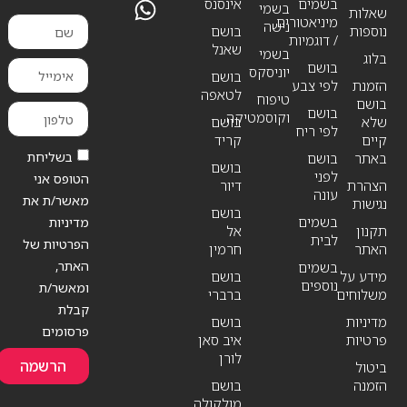
בשמים
אינסנס
בשמי
שאלות
מיניאטורים
נישה
נוספות
בושם
/ דוגמיות
שאנל
בשמי
בלוג
בושם
יוניסקס
בושם
הזמנת
לפי צבע
לטאפה
טיפוח
בושם
בושם
וקוסמטיקה
שלא
בושם
לפי ריח
קיים
קריד
בשליחת
באתר
בושם
בושם
לפני
הטופס אני
הצהרת
דיור
עונה
מאשר/ת את
נגישות
בושם
בשמים
מדיניות
תקנון
אל
לבית
הפרטיות של
האתר
חרמין
האתר,
בשמים
מידע על
בושם
נוספים
ומאשר/ת
משלוחים
ברברי
קבלת
מדיניות
בושם
פרסומים
פרטיות
איב סאן
לורן
הרשמה
ביטול
הזמנה
בושם
מולקולה