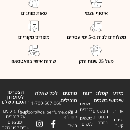
איסוף עצמי
מאות מותגים
משלוחים לבית ב-5 ימי עסקים
מוצרים מקוריים
מעל 25 שנות ותק
שירות אישי בוואטסאפ
הצטרפו
מידע
קטלוג
חנות
מותגים
לכל שאלה
למועדון
שימושי
בשמים
מובילים
ההטבות שלנו
1-700-507-060
בשמים
לגברים
אודות
הבשמים
בושם
וקבלו עדכונים
support@callperfume.co.il
על קופונים
הנמכרים
קסרג’וף
בשמים
יצירת
ומבצעים
ביותר
לנשים
קשר
בושם
שווים לפני כולם