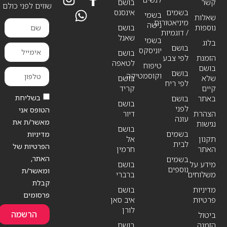
קשר
בושם
שווים לפני כולם
בשמים
אינסנס
בשמי
שאלות
מיניאטורים
נישה
נוספות
בושם
/ דוגמיות
שאנל
בשמי
בלוג
בושם
יוניסקס
בושם
הזמנת
לפי צבע
לטאפה
טיפוח
בושם
בושם
וקוסמטיקה
שלא
בושם
לפי ריח
קיים
קריד
בשליחת
באתר
בושם
בושם
לפני
הטופס אני
הצהרת
דיור
עונה
מאשר/ת את
נגישות
בושם
בשמים
מדיניות
תקנון
אל
לבית
הפרטיות של
האתר
חרמין
האתר,
בשמים
מידע על
בושם
נוספים
ומאשר/ת
משלוחים
ברברי
קבלת
מדיניות
בושם
פרסומים
פרטיות
איב סאן
לורן
הרשמה
ביטול
הזמנה
בושם