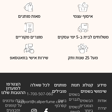
איסוף עצמי
מאות מותגים
משלוחים לבית ב-5 ימי עסקים
מוצרים מקוריים
מעל 25 שנות ותק
שירות אישי בוואטסאפ
הצטרפו
מידע
קטלוג
חנות
מותגים
לכל שאלה
למועדון
שימושי
בשמים
מובילים
ההטבות שלנו
1-700-507-060
בשמים
לגברים
אודות
הבשמים
בושם
וקבלו עדכונים
support@callperfume.co.il
על קופונים
הנמכרים
קסרג’וף
בשמים
יצירת
ומבצעים
ביותר
לנשים