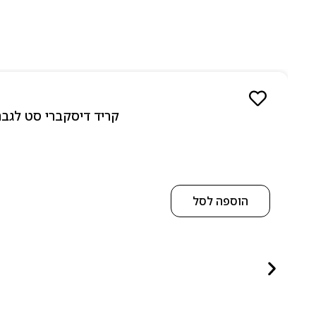
קריד דיסקברי סט לגבר 10 מל 5 יחידות אדפ – 5 Piece Discovery Set for men 5 x 10 ml EDP
הוספה לסל