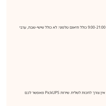
בביצוע הזמנה עד השעה 10:00 בימים א-ה, קבלת המשלוח תבוצע עד חמישה ימי עסקים מיום שלאחר ביצוע ההזמנה, בין השעות 9:00-21:00 כולל תיאום טלפוני. לא כולל שישי-שבת, ערבי
ין צורך לחכות לשליח. שירות
PickUPS
מאפשר לכם