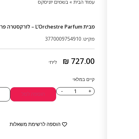
עמוד הבית
»
בשמים יוניסקס
מבית
L’Orchestre Parfum – לורקסטרה פרפיום
מק״ט: 3770009754910
₪
727.00
ליח׳
קיים במלאי
-
+
הוספה לסל
הוספה לרשימת משאלות