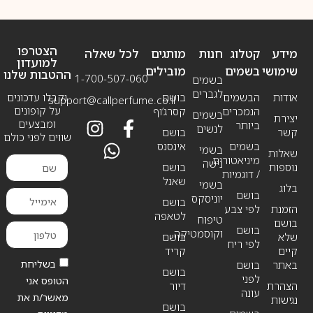
הצטרפו
מידע
קטלוג
חנות
מותגים
לכל שאלה
למועדון
שימושי
בשמים
מובילים
ההטבות שלנו
1-700-507-060
בשמים
לגברים
אודות
הבשמים
בושם
וקבלו עדכונים
support@callperfume.co.il
על קופונים
הנמכרים
קסרג’וף
בשמים
יצירת
ומבצעים
ביותר
לנשים
קשר
בושם
שווים לפני כולם
בשמים
אינסנס
בשמי
שאלות
מיניאטורים
נישה
נוספות
בושם
/ דוגמיות
שאנל
בשמי
בלוג
בושם
יוניסקס
בושם
הזמנת
לפי צבע
לטאפה
טיפוח
בושם
בושם
וקוסמטיקה
שלא
בושם
לפי ריח
קיים
קריד
בשליחת
באתר
בושם
בושם
לפני
הטופס אני
הצהרת
דיור
עונה
מאשר/ת את
נגישות
בושם