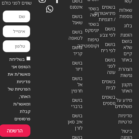
קשר
בושם
שווים לפני כולם
בשמים
אינסנס
בשמי
שאלות
מיניאטורים
נישה
נוספות
בושם
/ דוגמיות
שאנל
בשמי
בלוג
בושם
יוניסקס
בושם
הזמנת
לפי צבע
לטאפה
טיפוח
בושם
בושם
וקוסמטיקה
שלא
בושם
לפי ריח
קיים
קריד
בשליחת
באתר
בושם
בושם
לפני
הטופס אני
הצהרת
דיור
עונה
מאשר/ת את
נגישות
בושם
בשמים
מדיניות
תקנון
אל
לבית
הפרטיות של
האתר
חרמין
האתר,
בשמים
מידע על
בושם
נוספים
ומאשר/ת
משלוחים
ברברי
קבלת
מדיניות
בושם
פרסומים
פרטיות
איב סאן
לורן
הרשמה
ביטול
הזמנה
בושם