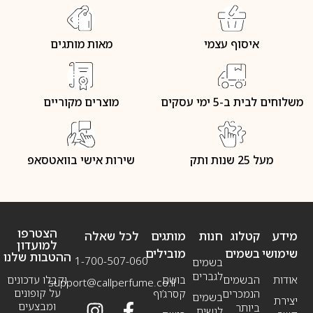
איסוף עצמי
מאות מותגים
משלוחים לבית ב-5 ימי עסקים
מוצרים מקוריים
מעל 25 שנות ותק
שירות אישי בוואטסאפ
הצטרפו
מידע
קטלוג
חנות
מותגים
לכל שאלה
למועדון
שימושי
בשמים
מובילים
ההטבות שלנו
1-700-507-060
בשמים
לגברים
אודות
הבשמים
בושם
וקבלו עדכונים
support@callperfume.co.il
על קופונים
הנמכרים
קסרג’וף
בשמים
יצירת
ומבצעים
ביותר
לנשים