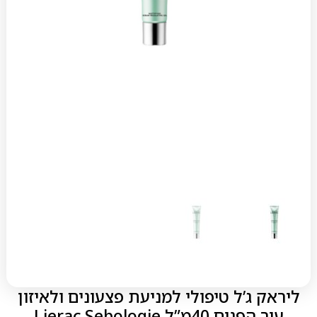
ליראק ג’ל טיפולי למניעת פצעונים ולאיזון
עור הפנים 40מ”ל Lierac Sebologie