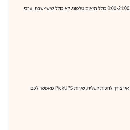
בביצוע הזמנה עד השעה 10:00 בימים א-ה, קבלת המשלוח תבוצע עד חמישה ימי עסקים מיום שלאחר ביצוע ההזמנה, בין השעות 9:00-21:00 כולל תיאום טלפוני. לא כולל שישי-שבת, ערבי
ין צורך לחכות לשליח. שירות
PickUPS
מאפשר לכם