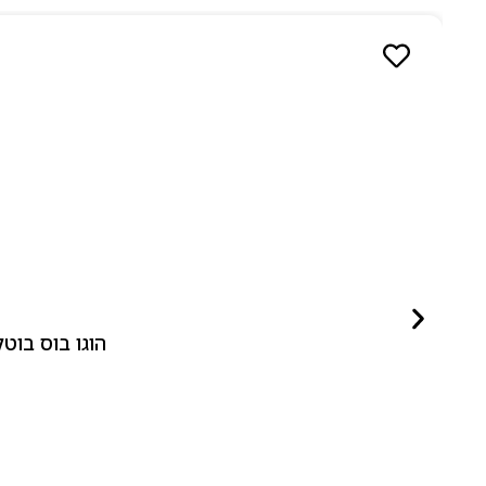
הוגו בוס בוטלד ביונד לאישה