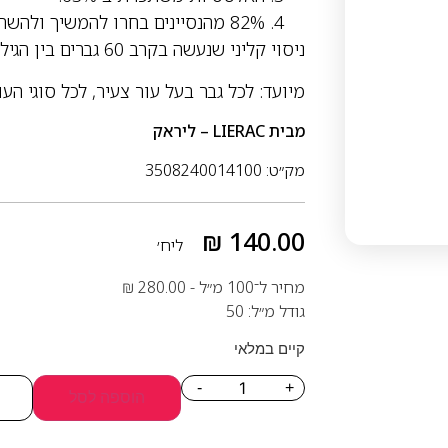
82% מהנסיינים בחרו להמשיך ולהשתמש באורח קבע במוצר.
ניסוי קליני שנעשה בקרב 60 גברים בין הגילאים 35-61 שהשתמשו במוצר פעם ביום למשך 28 יום.
מיועד: לכל גבר בעל עור צעיר, לכל סוגי העו
מבית
LIERAC – ליראק
מק״ט: 3508240014100
₪
140.00
ליח׳
מחיר ל־100 מ״ל -
280.00
₪
גודל מ״ל: 50
קיים במלאי
-
+
הוספה לסל