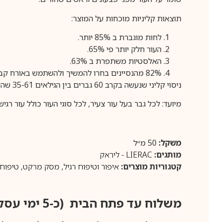
תוצאות קליניות מוכחות על המוצר:
לחות מוגברת ב 85% יותר.
העור חלק יותר פי 65%.
האלסטיות משתפרת ב 63%.
82% מהנסיינים בחרו להמשיך ולהשתמש באורח קבע במוצר.
ניסוי קליני שנעשה בקרב 60 גברים בין הגילאים 35-61 שהשתמשו במוצר פעם ביום למשך 28 יום.
מיועד: לכל גבר בעל עור צעיר, לכל סוגי העור כולל עור רגיש.
משקל:
50 מ״ל
מותגים:
LIERAC - ליראק
קטגוריות מוצרים:
איפור וטיפוח רגיל
,
מסק מרקט
,
טיפוח 
משלוח עד פתח הבית (כ-5 ימי עסקים)