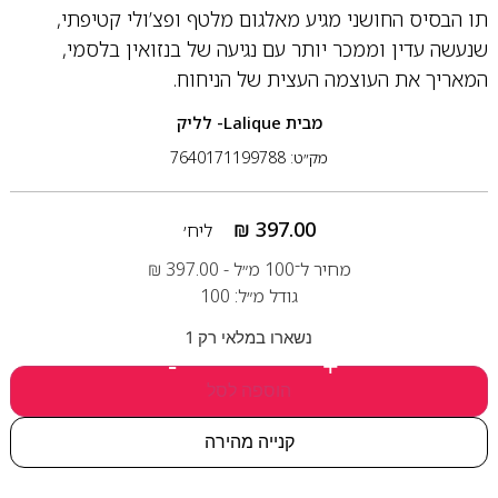
תו הבסיס החושני מגיע מאלגום מלטף ופצ’ולי קטיפתי,
שנעשה עדין וממכר יותר עם נגיעה של בנזואין בלסמי,
המאריך את העוצמה העצית של הניחוח.
מבית
Lalique- לליק
מק״ט: 7640171199788
₪
397.00
ליח׳
מחיר ל־100 מ״ל -
397.00
₪
גודל מ״ל: 100
נשארו במלאי רק 1
-
+
הוספה לסל
קנייה מהירה