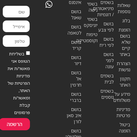
בשמים
אינסנס
בשמי
שאלות
מיניאטורים
נישה
נוספות
בושם
/ דוגמיות
שאנל
בשמי
בלוג
בושם
יוניסקס
בושם
הזמנת
לפי צבע
לטאפה
טיפוח
בושם
בושם
וקוסמטיקה
שלא
בושם
לפי ריח
קיים
קריד
בשליחת
באתר
בושם
בושם
לפני
הטופס אני
הצהרת
דיור
עונה
מאשר/ת את
נגישות
בושם
בשמים
מדיניות
תקנון
אל
לבית
הפרטיות של
האתר
חרמין
האתר,
בשמים
מידע על
בושם
נוספים
ומאשר/ת
משלוחים
ברברי
קבלת
מדיניות
בושם
פרסומים
פרטיות
איב סאן
לורן
הרשמה
ביטול
הזמנה
בושם
מולקולה