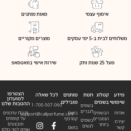
איסוף עצמי
מאות מותגים
משלוחים לבית ב-5 ימי עסקים
מוצרים מקוריים
מעל 25 שנות ותק
שירות אישי בוואטסאפ
הצטרפו
מידע
קטלוג
חנות
מותגים
לכל שאלה
למועדון
שימושי
בשמים
מובילים
ההטבות שלנו
1-700-507-060
בשמים
לגברים
אודות
הבשמים
בושם
וקבלו עדכונים
support@callperfume.co.il
על קופונים
הנמכרים
קסרג’וף
בשמים
יצירת
ומבצעים
ביותר
לנשים
קשר
בושם
שווים לפני כולם