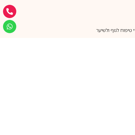
טיפוח לגוף ולשיער
מעל 25 שנות ותק
שירות אישי בוואטסאפ
הצטרפו למועדון ההטבות שלנו
וקבלו עדכונים על קופונים ומבצעים
שווים לפני כולם
support@ca