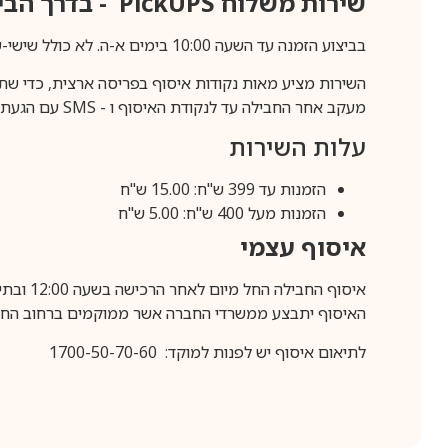
שירות משלוח
PickUPS
- בדרך הביתה (כ-5 
בביצוע הזמנה עד השעה 10:00 בימים א-ה. לא כולל שישי-שבת,ערבי חג וחול המועד.
השירות מציע מאות נקודות איסוף בפריסה ארצית, כדי שת
מעקב אחר החבילה עד לנקודת האיסוף ו -
SMS
עם הגעת ה
עלות השירות
הזמנות עד 399 ש"ח: 15.00 ש"ח
הזמנות מעל 400 ש"ח: 5.00 ש"ח
איסוף עצמי
איסוף החבילה החל מיום לאחר הרכישה בשעה 12:00 ובתיאום מראש בלבד.
האיסוף יתבצע ממשרדי החברה אשר ממוקמים ברחוב החרושת 25, ר
לתיאום איסוף יש לפנות למוקד: 1700-50-70-60