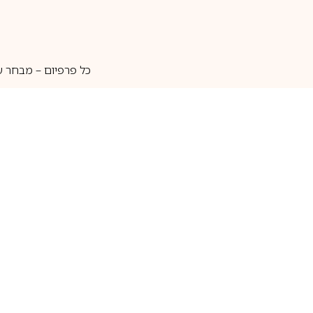
כל פרפיום – מבחר ע
איסוף עצמי
מאות מותגים
מידע שימושי
חנות
ק
אודות
בשמים לגברים
ה
יצירת קשר
בשמים לנשים
בש