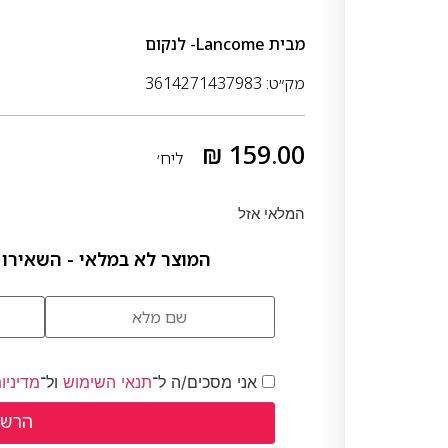
מבית
Lancome- לנקום
מק״ט: 3614271437983
₪
159.00
ליח׳
המלאי אזל
המוצר לא במלאי - השאירו 
אני מסכים/ה ל־
תנאי השימוש
ול־
מדיניו