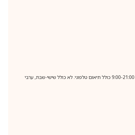
בביצוע הזמנה עד השעה 10:00 בימים א-ה, קבלת המשלוח תבוצע עד חמישה ימי עסקים מיום שלאחר ביצוע ההזמנה, בין השעות 9:00-21:00 כולל תיאום טלפוני. לא כולל שישי-שבת, ערבי