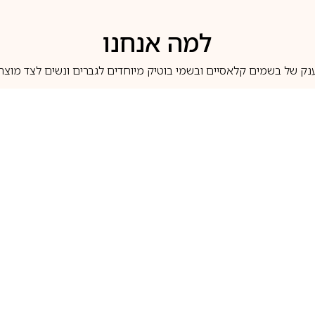
למה אנחנו
נק של בשמים קלאסיים ובשמי בוטיק מיוחדים לגברים ונשים לצד מוצרי 
משלוחים לבית ב-5 ימי עסקים
מוצרים מקוריים
טלוג בשמים
מותגים מובילים
לכל שאלה
1-700-507-060
בשמים הנמכרים ביותר
בושם קסרג’וף
llperfume.co.il
מים מיניאטורים / דוגמיות
בושם אינסנס