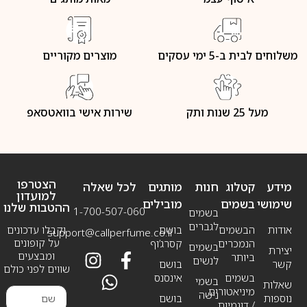
משלוחים לבית ב-5 ימי עסקים
מוצרים מקוריים
מעל 25 שנות ותק
שירות אישי בוואטסאפ
הצטרפו
מידע
קטלוג
חנות
מותגים
לכל שאלה
למועדון
שימושי
בשמים
מובילים
ההטבות שלנו
1-700-507-060
בשמים
לגברים
אודות
הבשמים
בושם
וקבלו עדכונים
support@callperfume.co.il
על קופונים
הנמכרים
קסרג’וף
בשמים
יצירת
ומבצעים
ביותר
לנשים
קשר
בושם
שווים לפני כולם
בשמים
אינסנס
בשמי
שאלות
מיניאטורים
נישה
נוספות
בושם
/ דוגמיות