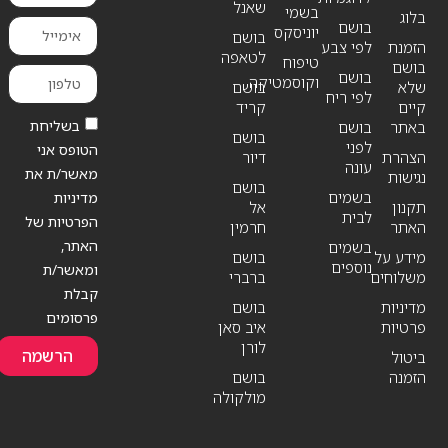
שאנל
בשמי
בלוג
בושם
יוניסקס
בושם
הזמנת
לפי צבע
לטאפה
טיפוח
בושם
בושם
וקוסמטיקה
שלא
בושם
לפי ריח
קיים
קריד
בשליחת
באתר
בושם
בושם
לפני
הטופס אני
הצהרת
דיור
עונה
מאשר/ת את
נגישות
בושם
בשמים
מדיניות
תקנון
אל
לבית
הפרטיות של
האתר
חרמין
האתר,
בשמים
מידע על
בושם
נוספים
ומאשר/ת
משלוחים
ברברי
קבלת
מדיניות
בושם
פרסומים
פרטיות
איב סאן
לורן
הרשמה
ביטול
הזמנה
בושם
מולקולה