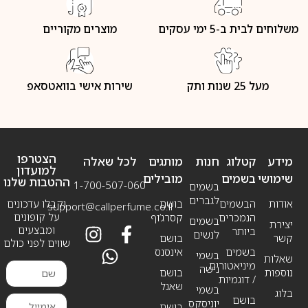
משלוחים לבית ב-5 ימי עסקים
מוצרים מקוריים
מעל 25 שנות ותק
שירות אישי בוואטסאפ
הצטרפו
מידע
קטלוג
חנות
מותגים
לכל שאלה
למועדון
שימושי
בשמים
מובילים
ההטבות שלנו
1-700-507-060
בשמים
לגברים
אודות
הבשמים
בושם
וקבלו עדכונים
support@callperfume.co.il
על קופונים
הנמכרים
קסרג’וף
בשמים
יצירת
ומבצעים
ביותר
לנשים
קשר
בושם
שווים לפני כולם
בשמים
אינסנס
בשמי
שאלות
מיניאטורים
נישה
נוספות
בושם
/ דוגמיות
שאנל
בשמי
בלוג
בושם
יוניסקס
בושם