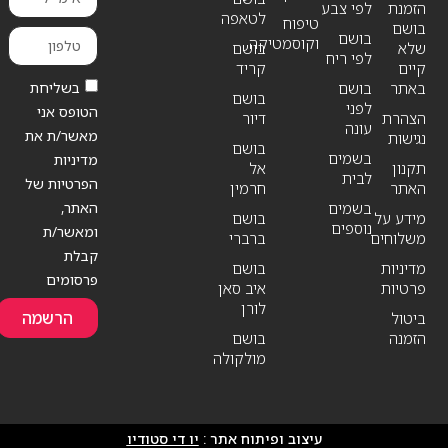
הזמנת
לפי צבע
לטאפה
טיפוח
בושם
בושם
וקוסמטיקה
שלא
בושם
לפי ריח
קיים
קריד
בשליחת
באתר
בושם
בושם
לפני
הטופס אני
הצהרת
דיור
עונה
מאשר/ת את
נגישות
בושם
בשמים
מדיניות
תקנון
אל
לבית
הפרטיות של
האתר
חרמין
האתר,
בשמים
מידע על
בושם
נוספים
ומאשר/ת
משלוחים
ברברי
קבלת
מדיניות
בושם
פרסומים
פרטיות
איב סאן
לורן
הרשמה
ביטול
הזמנה
בושם
מולקולה
עיצוב ופיתוח אתר :
יו די סטודיו