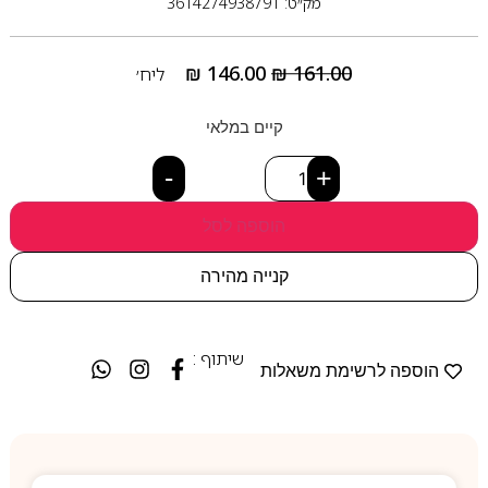
מק״ט: 3614274938791
₪
146.00
₪
161.00
ליח׳
קיים במלאי
-
+
הוספה לסל
קנייה מהירה
שיתוף :
הוספה לרשימת משאלות