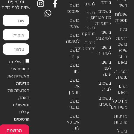
ומבצעים
ביותר
לנשים
קשר
בושם
שווים לפני כולם
בשמים
אינסנס
בשמי
שאלות
מיניאטורים
נישה
נוספות
בושם
/ דוגמיות
שאנל
בשמי
בלוג
בושם
יוניסקס
בושם
הזמנת
לפי צבע
לטאפה
טיפוח
בושם
בושם
וקוסמטיקה
שלא
בושם
לפי ריח
קיים
קריד
בשליחת
באתר
בושם
בושם
לפני
הטופס אני
הצהרת
דיור
עונה
מאשר/ת את
נגישות
בושם
בשמים
מדיניות
תקנון
אל
לבית
הפרטיות של
האתר
חרמין
האתר,
בשמים
מידע על
בושם
נוספים
ומאשר/ת
משלוחים
ברברי
קבלת
מדיניות
בושם
פרסומים
פרטיות
איב סאן
לורן
הרשמה
ביטול