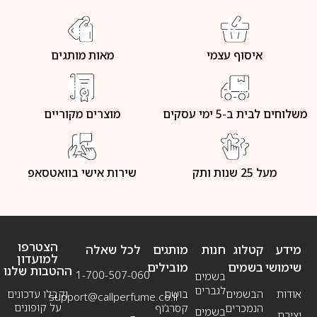
איסוף עצמי
מאות מותגים
משלוחים לבית ב-5 ימי עסקים
מוצרים מקוריים
מעל 25 שנות ותק
שירות אישי בוואטסאפ
הצטרפו
מידע
קטלוג
חנות
מותגים
לכל שאלה
למועדון
שימושי
בשמים
מובילים
ההטבות שלנו
1-700-507-060
בשמים
לגברים
אודות
הבשמים
בושם
וקבלו עדכונים
support@callperfume.co.il
על קופונים
הנמכרים
קסרג’וף
בשמים
יצירת