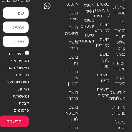
בשמים
אינסנס
בשמי
שאלות
מיניאטורים
נישה
נוספות
בושם
/ דוגמיות
שאנל
בשמי
בלוג
בושם
יוניסקס
בושם
הזמנת
לפי צבע
לטאפה
טיפוח
בושם
בושם
וקוסמטיקה
שלא
בושם
לפי ריח
קיים
קריד
בשליחת
באתר
בושם
בושם
לפני
הטופס אני
הצהרת
דיור
עונה
מאשר/ת את
נגישות
בושם
בשמים
מדיניות
תקנון
אל
לבית
הפרטיות של
האתר
חרמין
האתר,
בשמים
מידע על
בושם
נוספים
ומאשר/ת
משלוחים
ברברי
קבלת
מדיניות
בושם
פרסומים
פרטיות
איב סאן
לורן
הרשמה
ביטול
הזמנה
בושם