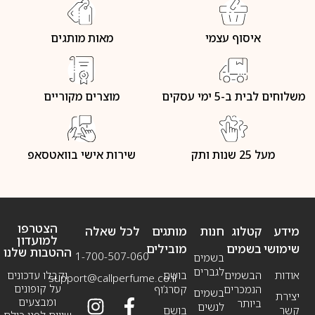
איסוף עצמי
מאות מותגים
משלוחים לבית ב-5 ימי עסקים
מוצרים מקוריים
מעל 25 שנות ותק
שירות אישי בוואטסאפ
הצטרפו
מידע
קטלוג
חנות
מותגים
לכל שאלה
למועדון
שימושי
בשמים
מובילים
ההטבות שלנו
1-700-507-060
בשמים
לגברים
אודות
הבשמים
בושם
וקבלו עדכונים
support@callperfume.co.il
על קופונים
הנמכרים
קסרג’וף
בשמים
יצירת
ומבצעים
ביותר
לנשים
קשר
בושם
שווים לפני כולם