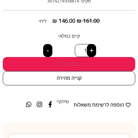
מק״ט: 3614274938814
₪
146.00
₪
161.00
ליח׳
קיים במלאי
-
+
הוספה לסל
קנייה מהירה
שיתוף :
הוספה לרשימת משאלות