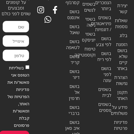
על קופונים
הנמכרים
קסרג’וף
בשמים
יצירת
ומבצעים
ביותר
לנשים
קשר
בושם
שווים לפני כולם
בשמים
אינסנס
בשמי
שאלות
מיניאטורים
נישה
נוספות
בושם
/ דוגמיות
שאנל
בשמי
בלוג
בושם
יוניסקס
בושם
הזמנת
לפי צבע
לטאפה
טיפוח
בושם
בושם
וקוסמטיקה
שלא
בושם
לפי ריח
קיים
קריד
בשליחת
באתר
בושם
בושם
לפני
הטופס אני
הצהרת
דיור
עונה
מאשר/ת את
נגישות
בושם
בשמים
מדיניות
תקנון
אל
לבית
הפרטיות של
האתר
חרמין
האתר,
בשמים
מידע על
בושם
נוספים
ומאשר/ת
משלוחים
ברברי
קבלת
מדיניות
בושם
פרסומים
פרטיות
איב סאן