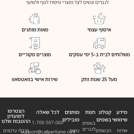
לגברים ונשים לצד מוצרי טיפוח לגוף ולשיער
איסוף עצמי
מאות מותגים
משלוחים לבית ב-5 ימי עסקים
מוצרים מקוריים
מעל 25 שנות ותק
שירות אישי בוואטסאפ
הצטרפו
מידע
קטלוג
חנות
מותגים
לכל שאלה
למועדון
שימושי
בשמים
מובילים
ההטבות שלנו
1-700-507-060
בשמים
לגברים
אודות
הבשמים
בושם
וקבלו עדכונים
support@callperfume.co.il