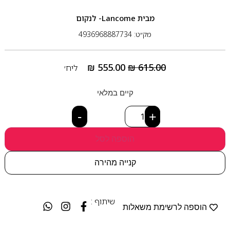
מבית
Lancome- לנקום
מק״ט: 4936968887734
₪
555.00
₪
615.00
ליח׳
קיים במלאי
-
+
הוספה לסל
קנייה מהירה
שיתוף :
הוספה לרשימת משאלות