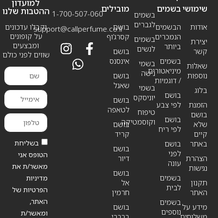
למועדון
שימושי
בשמים
מובילים
ההטבות שלנו
1-700-507-060
בשמים
לגברים
אודות
הבשמים
בושם
וקבלו עדכונים
support@callperfume.co.il
על קופונים
הנמכרים
קסרג’וף
בשמים
יצירת
ומבצעים
ביותר
לנשים
קשר
בושם
שווים לפני כולם
בשמים
אינסנס
בשמי
שאלות
מיניאטורים
נישה
נוספות
בושם
/ דוגמיות
שאנל
בשמי
בלוג
בושם
יוניסקס
בושם
הזמנת
לפי צבע
לטאפה
טיפוח
בושם
בושם
וקוסמטיקה
שלא
בושם
לפי ריח
קיים
קריד
בשליחת
באתר
בושם
בושם
לפני
הטופס אני
הצהרת
דיור
עונה
מאשר/ת את
נגישות
בושם
בשמים
מדיניות
תקנון
אל
לבית
הפרטיות של
האתר
חרמין
האתר,
בשמים
מידע על
בושם
נוספים
ומאשר/ת
משלוחים
ברברי