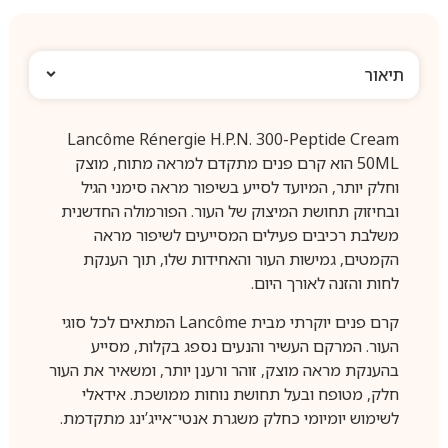
תיאור
Lancôme Rénergie H.P.N. 300-Peptide Cream
50ML הוא קרם פנים מתקדם למראה מתוח, מוצק
וחלק יותר, המיועד לסייע בשיפור מראה סימני הגיל
ובחיזוק תחושת המיצוק של העור. הפורמולה החדשנית
משלבת רכיבים פעילים המסייעים לשיפור מראה
הקמטים, גמישות העור והאחידות שלו, תוך הענקת
לחות והזנה לאורך היום.
קרם פנים יוקרתי מבית Lancôme המתאים לכל סוגי
העור. המרקם העשיר והנעים נספג בקלות, מסייע
בהענקת מראה מוצק, זוהר ורענן יותר, ומשאיר את העור
חלק, מטופח ובעל תחושת נוחות ממושכת. אידאלי
לשימוש יומיומי כחלק משגרת אנטי־אייג’ינג מתקדמת.