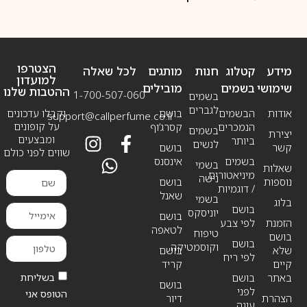
הצטרפו
מידע
קטלוג
חנות
מותגים
לכל שאלה
למועדון
שימושי
בשמים
מובילים
ההטבות שלנו
1-700-507-060
בשמים
לגברים
אודות
הבשמים
בושם
וקבלו עדכונים
support@callperfume.co.il
על קופונים
הנמכרים
קסרג’וף
בשמים
יצירת
ומבצעים
ביותר
לנשים
קשר
בושם
שווים לפני כולם
בשמים
אינסנס
בשמי
שאלות
מיניאטורים
נישה
נוספות
בושם
/ דוגמיות
שאנל
בשמי
בלוג
בושם
יוניסקס
בושם
הזמנת
לפי צבע
לטאפה
טיפוח
בושם
בושם
וקוסמטיקה
שלא
בושם
לפי ריח
קיים
קריד
בשליחת
באתר
בושם
בושם
לפני
הטופס אני
הצהרת
דיור
עונה