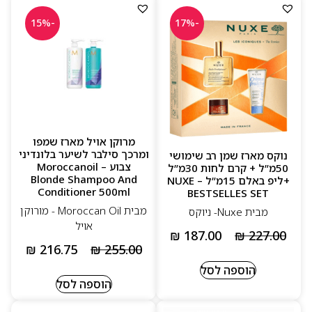
-15%
-17%
מרוקן אויל מארז שמפו
ומרכך סילבר לשיער בלונדיני
נוקס מארז שמן רב שימושי
צבוע – Moroccanoil
50מ”ל + קרם לחות 30מ”ל
Blonde Shampoo And
+ליפ באלם 15מ”ל – NUXE
Conditioner 500ml
BESTSELLES SET
מבית Moroccan Oil - מורוקן
מבית Nuxe- ניוקס
אויל
₪
187.00
₪
227.00
₪
216.75
₪
255.00
הוספה לסל
הוספה לסל