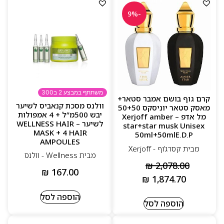
-9%
משתתף במבצע 2 ב300
קרם גוף בושם אמבר סטאר+
וולנס מסכת קנאביס לשיער
מאסק סטאר יוניסקס 50+50
יבש 500מ”ל + 4 אמפולות
מל אדפ – Xerjoff amber
לשיער – WELLNESS HAIR
star+star musk Unisex
MASK + 4 HAIR
50ml+50mlE.D.P
AMPOULES
מבית קסרג’וף - Xerjoff
מבית Wellness - וולנס
₪
2,078.00
₪
167.00
₪
1,874.70
הוספה לסל
הוספה לסל