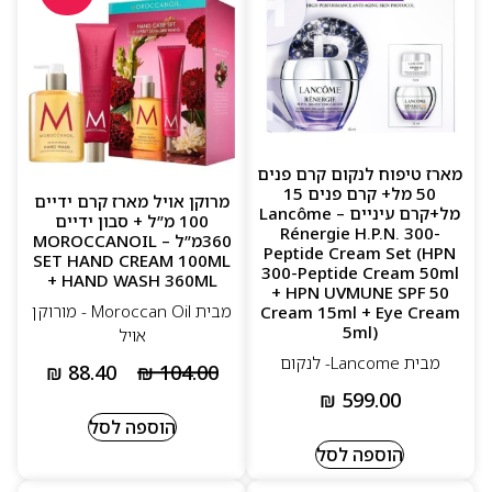
מארז טיפוח לנקום קרם פנים
50 מל+ קרם פנים 15
מרוקן אויל מארז קרם ידיים
מל+קרם עיניים – Lancôme
100 מ”ל + סבון ידיים
Rénergie H.P.N. 300-
360מ”ל – MOROCCANOIL
Peptide Cream Set (HPN
SET HAND CREAM 100ML
300-Peptide Cream 50ml
+ HAND WASH 360ML
+ HPN UVMUNE SPF 50
מבית Moroccan Oil - מורוקן
Cream 15ml + Eye Cream
5ml)
אויל
מבית Lancome- לנקום
₪
88.40
₪
104.00
₪
599.00
הוספה לסל
הוספה לסל