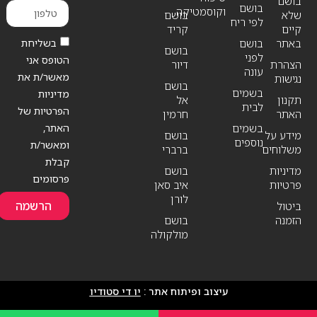
בושם
בושם
וקוסמטיקה
שלא
בושם
לפי ריח
קיים
קריד
בשליחת
באתר
בושם
בושם
לפני
הטופס אני
הצהרת
דיור
עונה
מאשר/ת את
נגישות
בושם
בשמים
מדיניות
תקנון
אל
לבית
הפרטיות של
האתר
חרמין
האתר,
בשמים
מידע על
בושם
נוספים
ומאשר/ת
משלוחים
ברברי
קבלת
מדיניות
בושם
פרסומים
פרטיות
איב סאן
לורן
הרשמה
ביטול
הזמנה
בושם
מולקולה
עיצוב ופיתוח אתר :
יו די סטודיו