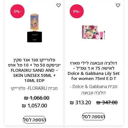
-0%
-9%
פלורייקו סנד אנד סקין
דולצ’ה וגבאנה לילי מארז
יוניסקס 50 מל + 10 מל אדפ
לאישה 75 א.ד.טמ”ל –
– FLORAIKU SAND AND
Dolce & Gabbana Lily Set
SKIN UNISEX 50ML +
for women 75ml E.D.T
10ML EDP
מבית Dolce & Gabbana -
מבית FLORAÏKU‏- פלורייקו
דולצ'ה וגבאנה
₪
1,066.00
₪
313.20
₪
347.00
₪
1,057.00
הוספה לסל
הוספה לסל