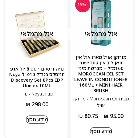
-15%
אזל מהמלאי
אזל מהמלאי
מורוקן אויל מארז אול אין
וואן ליב אין קונדישנר
160מ”ל + מברשת מיני
נויה דיסקברי סט 8 יח’ אדפ
MOROCCAN OIL SET
יוניסקס בגודל 10מ”ל Noya
LEAVE IN CONDITIONER
Discovery Set 8Pcs EDP
160ML + MINI HAIR
Unisex 10ML
BRUSH
מבית Noya - נויה
מבית Moroccan Oil - מורוקן
₪
298.00
אויל
₪
80.75
₪
95.00
מידע נוסף
מידע נוסף