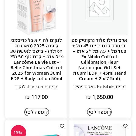
אקס נהילו פלור נרקוטיק סט
לנקום לה וי א בל כריסמס
יוניסקס קרם ידיים 45 מל +
קופרה 2025 (מארז חג
100 מל + 7.5 מל *2 אדפ –
המולד) – בושם לאישה 30
Ex Nihilo Coffret
מ”ל אדפ + קרם גוף 50 מ”ל
– Lancôme La Vie Est
Célébration Fleur
Belle Christmas Coffret
Narcotique Gift Set
2025 for Women 30ml
(100ml EDP + 45ml Hand
EDP + Body Lotion 50ml
Cream + 2 x 7.5ml)
מבית Ex Nihilo - אקס ניהילו
מבית Lancome- לנקום
₪
117.00
₪
1,650.00
הוספה לסל
הוספה לסל
-15%