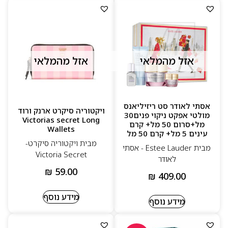
אזל מהמלאי
אזל מהמלאי
אסתי לאודר סט ריזיליאנס
ויקטוריה סיקרט ארנק ורוד
מולטי אפקט ניקוי פנים30
Victorias secret Long
מל+סרום 50 מל+ קרם
Wallets
עינים 5 מל+ קרם 50 מל
מבית ויקטוריה סיקרט-
מבית Estee Lauder - אסתי
Victoria Secret
לאודר
₪
59.00
₪
409.00
מידע נוסף
מידע נוסף