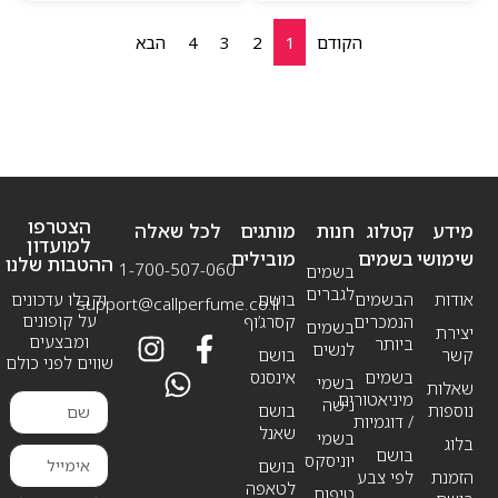
הקודם
1
2
3
4
הבא
הצטרפו
מידע
קטלוג
חנות
מותגים
לכל שאלה
למועדון
שימושי
בשמים
מובילים
ההטבות שלנו
1-700-507-060
בשמים
לגברים
אודות
הבשמים
בושם
וקבלו עדכונים
support@callperfume.co.il
על קופונים
הנמכרים
קסרג’וף
בשמים
יצירת
ומבצעים
ביותר
לנשים
קשר
בושם
שווים לפני כולם
בשמים
אינסנס
בשמי
שאלות
מיניאטורים
נישה
נוספות
בושם
/ דוגמיות
שאנל
בשמי
בלוג
בושם
יוניסקס
בושם
הזמנת
לפי צבע
לטאפה
טיפוח