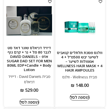
דיויד דניאלס שוגר דאד סט
לגבר 80 מל + נר + קרם גוף
וולנס מסכת תלתלים קנאביס
אדפ – DAVID DANIELS
לשיער יבש 500מ”ל + 4
SUGAR DAD SET FOR MEN
אמפולות לשיער –
80ML EDP+Candle + Body
WELLNESS HAIR MASK + 4
Lotion
HAIR AMPOULES
מבית David Daniels - דייויד
מבית Wellness - וולנס
דניאלס
₪
148.00
₪
529.00
הוספה לסל
הוספה לסל