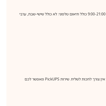
בביצוע הזמנה עד השעה 10:00 בימים א-ה, קבלת המשלוח תבוצע עד חמישה ימי עסקים מיום שלאחר ביצוע ההזמנה, בין השעות 9:00-21:00 כולל תיאום טלפוני. לא כולל שישי-שבת, ערבי
ין צורך לחכות לשליח. שירות
PickUPS
מאפשר לכם