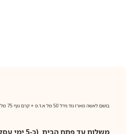
בושם לאשה מארז גוד גירל 50 מל א.ד.פ + קרם גוף 75 מל CAROLINA HERRERA GOOD GIRL EDT set + body lotion for women
משלוח עד פתח הבית (כ-5 ימי עסקים)