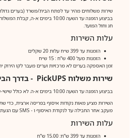
שירות משלוחים מהיר עד לפתח הבית/משרד (בערים גדולות לפרטים 70-60
חג וחול המועד.
עלות השירות
הזמנות עד 399 ש״ח עלות 20 שקלים
הזמנות מעל 400 ש"ח : 15 ש״ח
זמן האספקה בערים לא מרכזיות וערים מעבר לקו הירוק יהיה 3-5 ימי עסק
שירות משלוח
PickUPS
- בדרך הביתה (כ-5 
בביצוע הזמנה עד השעה 10:00 בימים א-ה. לא כולל שישי-שבת,ערבי חג וחול המועד.
השירות מציע מאות נקודות איסוף בפריסה ארצית, כדי שת
מעקב אחר החבילה עד לנקודת האיסוף ו -
SMS
עם הגעת ה
עלות השירות
הזמנות עד 399 ש"ח: 15.00 ש"ח