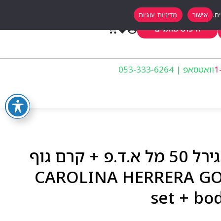
אישור
מדיניות עוגיות
0
חיפוש מותגים
וואטסאפ | 053-333-6264
מארז לאשה בושם גוד גירל 50 מל א.ד.פ + קרם גוף
CAROLINA HERRERA GOOD G
set + bo