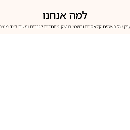
למה אנחנו
נק של בשמים קלאסיים ובשמי בוטיק מיוחדים לגברים ונשים לצד מוצרי 
משלוחים לבית ב-5 ימי עסקים
מוצרים מקוריים
טלוג בשמים
מותגים מובילים
לכל שאלה
1-700-507-060
בשמים הנמכרים ביותר
בושם קסרג’וף
llperfume.co.il
מים מיניאטורים / דוגמיות
בושם אינסנס