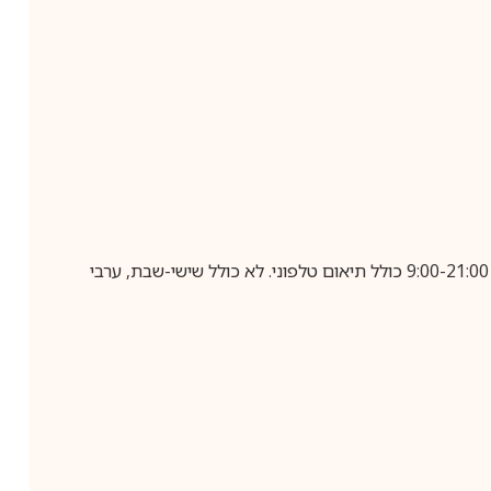
בביצוע הזמנה עד השעה 10:00 בימים א-ה, קבלת המשלוח תבוצע עד חמישה ימי עסקים מיום שלאחר ביצוע ההזמנה, בין השעות 9:00-21:00 כולל תיאום טלפוני. לא כולל שישי-שבת, ערבי