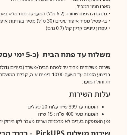
מארז חגיגי המכיל :
• מסקרה היפנוז שחורה (6.2 מ”ל) המעניקה נפח מלא באופן מיידי לשימוש מהיר וקל לבניית ריסים גדולים וללא גושים
• בי-פסיל מסיר איפור עיניים (30 מ”ל) מסיר בעדינות איפור כולל איפור עמיד במים.
• עפרון עיניים קריון קול (0.7 גרם)
משלוח עד פתח הבית (כ-5 ימי עסקים)
שירות משלוחים מהיר עד לפתח הבית/משרד (בערים גדולות לפרטים 70-60
חג וחול המועד.
עלות השירות
הזמנות עד 399 ש״ח עלות 20 שקלים
הזמנות מעל 400 ש"ח : 15 ש״ח
זמן האספקה בערים לא מרכזיות וערים מעבר לקו הירוק יהיה 3-5 ימי עסק
שירות משלוח
PickUPS
- בדרך הביתה (כ-5 