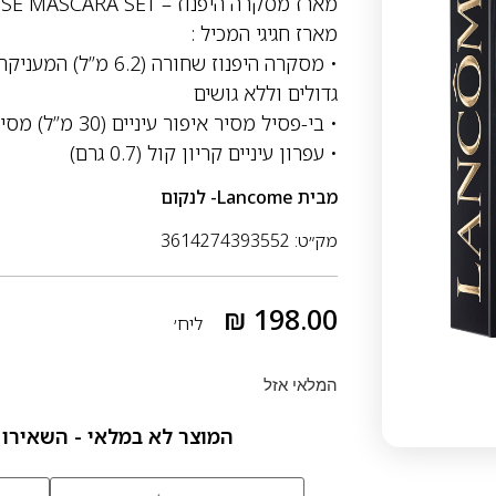
מארז מסקרה היפנוז – HYPNÔSE MASCARA SET
מארז חגיגי המכיל :
• מסקרה היפנוז שחור
גדולים וללא גושים
• בי-פסיל מסיר איפור עיניים (30 מ”ל) מסיר בעדינות איפור כולל איפור עמיד במים.
• עפרון עיניים קריון קול (0.7 גרם)
מבית
Lancome- לנקום
מק״ט: 3614274393552
₪
198.00
ליח׳
המלאי אזל
המוצר לא במלאי - השאירו 