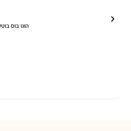
הוגו בוס בוטלד ביונד לאישה