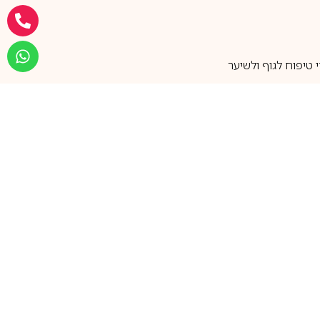
טיפוח לגוף ולשיער
מעל 25 שנות ותק
שירות אישי בוואטסאפ
הצטרפו למועדון ההטבות שלנו
וקבלו עדכונים על קופונים ומבצעים
שווים לפני כולם
support@ca