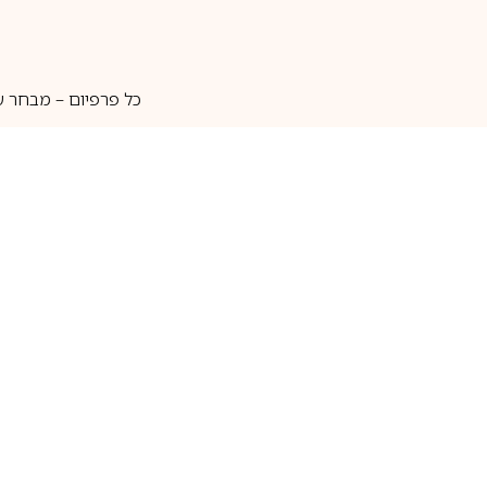
כל פרפיום – מבחר ע
איסוף עצמי
מאות מותגים
מידע שימושי
חנות
ק
אודות
בשמים לגברים
ה
יצירת קשר
בשמים לנשים
בש