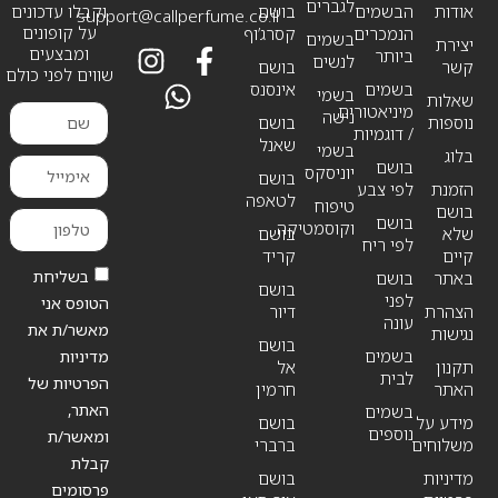
לגברים
אודות
הבשמים
בושם
וקבלו עדכונים
support@callperfume.co.il
על קופונים
הנמכרים
קסרג’וף
בשמים
יצירת
ומבצעים
ביותר
לנשים
קשר
בושם
שווים לפני כולם
בשמים
אינסנס
בשמי
שאלות
מיניאטורים
נישה
נוספות
בושם
/ דוגמיות
שאנל
בשמי
בלוג
בושם
יוניסקס
בושם
הזמנת
לפי צבע
לטאפה
טיפוח
בושם
בושם
וקוסמטיקה
שלא
בושם
לפי ריח
קיים
קריד
בשליחת
באתר
בושם
בושם
לפני
הטופס אני
הצהרת
דיור
עונה
מאשר/ת את
נגישות
בושם
בשמים
מדיניות
תקנון
אל
לבית
הפרטיות של
האתר
חרמין
האתר,
בשמים
מידע על
בושם
נוספים
ומאשר/ת
משלוחים
ברברי
קבלת
מדיניות
בושם
פרסומים