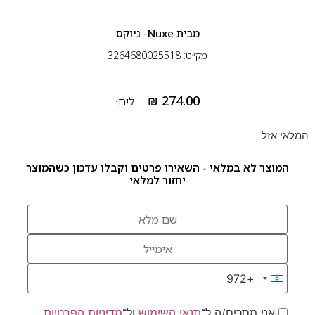
מבית
Nuxe- ניוקס
מק״ט: 3264680025518
₪
274.00
ליח׳
המלאי אזל
המוצר לא במלאי - השאירו פרטים וקבלו עדכון כשהמוצר
יחזור למלאי
+972
Israel +972
אני מסכים/ה ל־
תנאי השימוש
ול־
מדיניות הפרטיות