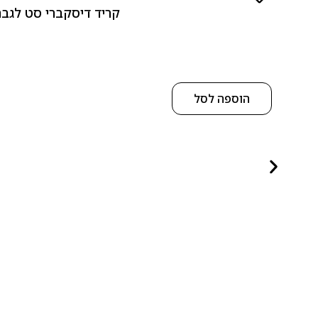
קריד דיסקברי סט לגבר 10 מל 5 יחידות אדפ – 5 Piece Discovery Set for men 5 x 10 ml EDP
הוספה לסל