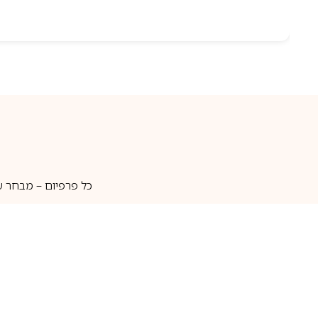
כל פרפיום – מבחר ע
איסוף עצמי
מאות מותגים