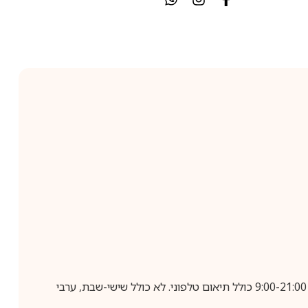
בביצוע הזמנה עד השעה 10:00 בימים א-ה, קבלת המשלוח תבוצע עד חמישה ימי עסקים מיום שלאחר ביצוע ההזמנה, בין השעות 9:00-21:00 כולל תיאום טלפוני. לא כולל שישי-שבת, ערבי