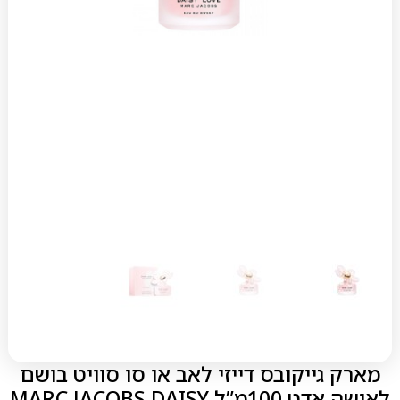
מארק גייקובס דייזי לאב או סו סוויט בושם
לאישה אדט 100מ”ל MARC JACOBS DAISY