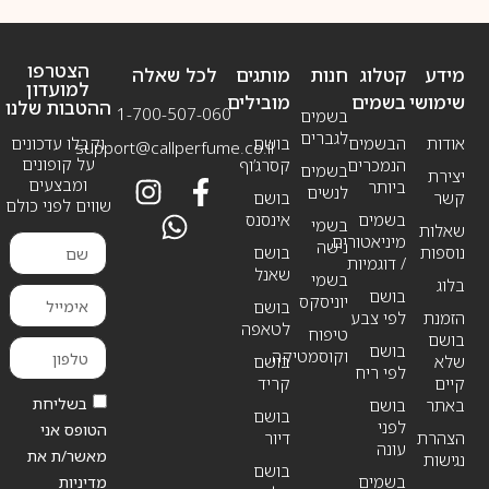
הצטרפו
מידע
קטלוג
חנות
מותגים
לכל שאלה
למועדון
שימושי
בשמים
מובילים
ההטבות שלנו
1-700-507-060
בשמים
לגברים
אודות
הבשמים
בושם
וקבלו עדכונים
support@callperfume.co.il
על קופונים
הנמכרים
קסרג’וף
בשמים
יצירת
ומבצעים
ביותר
לנשים
קשר
בושם
שווים לפני כולם
בשמים
אינסנס
בשמי
שאלות
מיניאטורים
נישה
נוספות
בושם
/ דוגמיות
שאנל
בשמי
בלוג
בושם
יוניסקס
בושם
הזמנת
לפי צבע
לטאפה
טיפוח
בושם
בושם
וקוסמטיקה
שלא
בושם
לפי ריח
קיים
קריד
בשליחת
באתר
בושם
בושם
לפני
הטופס אני
הצהרת
דיור
עונה
מאשר/ת את
נגישות
בושם
בשמים
מדיניות