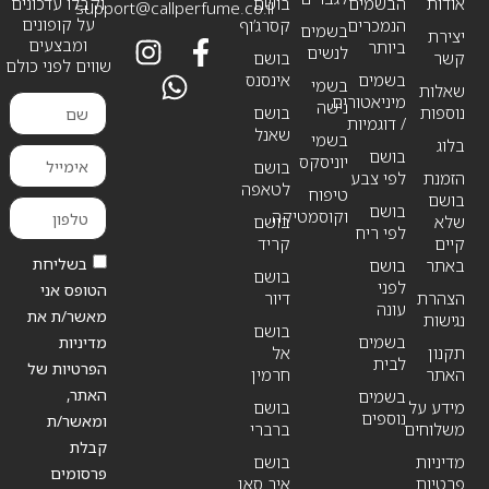
אודות
הבשמים
בושם
וקבלו עדכונים
support@callperfume.co.il
על קופונים
הנמכרים
קסרג’וף
בשמים
יצירת
ומבצעים
ביותר
לנשים
קשר
בושם
שווים לפני כולם
בשמים
אינסנס
בשמי
שאלות
מיניאטורים
נישה
נוספות
בושם
/ דוגמיות
שאנל
בשמי
בלוג
בושם
יוניסקס
בושם
הזמנת
לפי צבע
לטאפה
טיפוח
בושם
בושם
וקוסמטיקה
שלא
בושם
לפי ריח
קיים
קריד
בשליחת
באתר
בושם
בושם
לפני
הטופס אני
הצהרת
דיור
עונה
מאשר/ת את
נגישות
בושם
בשמים
מדיניות
תקנון
אל
לבית
הפרטיות של
האתר
חרמין
האתר,
בשמים
מידע על
בושם
נוספים
ומאשר/ת
משלוחים
ברברי
קבלת
מדיניות
בושם
פרסומים
פרטיות
איב סאן