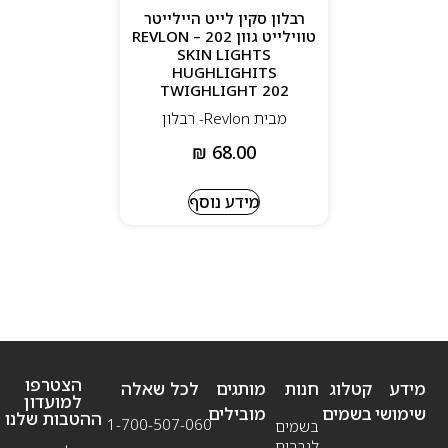
רבלון סקין לייט היילייטר
טווילייט גוון 202 – REVLON
SKIN LIGHTS
HUGHLIGHITS
TWIGHLIGHT 202
מבית Revlon- רבלון
₪
68.00
מידע נוסף
הצטרפו
מידע
קטלוג
חנות
מותגים
לכל שאלה
למועדון
שימושי
בשמים
מובילים
ההטבות שלנו
1-700-507-060
בשמים
לגברים