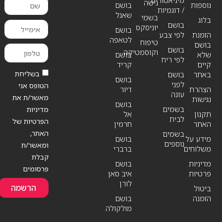
מיניאטורים
נישה
נוספות
בושם
/ דוגמיות
שאנל
בשמי
בלוג
בושם
יוניסקס
בושם
הזמנת
לפי צבע
לטאפה
טיפוח
בושם
בושם
וקוסמטיקה
שלא
בושם
לפי ריח
קיים
קריד
בשליחת
באתר
בושם
בושם
לפני
הטופס אני
הצהרת
דיור
עונה
מאשר/ת את
נגישות
בושם
בשמים
מדיניות
תקנון
אל
לבית
הפרטיות של
האתר
חרמין
האתר,
בשמים
מידע על
בושם
נוספים
ומאשר/ת
משלוחים
ברברי
קבלת
מדיניות
בושם
פרסומים
פרטיות
איב סאן
לורן
הרשמה
ביטול
הזמנה
בושם
מולקולה