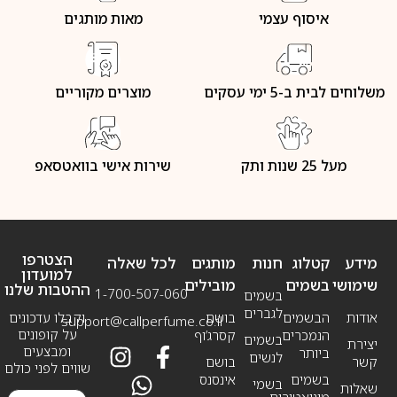
איסוף עצמי
מאות מותגים
משלוחים לבית ב-5 ימי עסקים
מוצרים מקוריים
מעל 25 שנות ותק
שירות אישי בוואטסאפ
הצטרפו
מידע
קטלוג
חנות
מותגים
לכל שאלה
למועדון
שימושי
בשמים
מובילים
ההטבות שלנו
1-700-507-060
בשמים
לגברים
אודות
הבשמים
בושם
וקבלו עדכונים
support@callperfume.co.il
על קופונים
הנמכרים
קסרג’וף
בשמים
יצירת
ומבצעים
ביותר
לנשים
קשר
בושם
שווים לפני כולם
בשמים
אינסנס
בשמי
שאלות