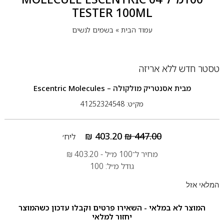
TESTER 100ML
עמוד הבית
»
בשמים לנשים
טסטר חדש ללא אריזה
מבית
אסנטריק מולקולה – Escentric Molecules
מק״ט: 41252324548
₪
403.20
₪
447.00
ליח׳
מחיר ל־100 מ״ל -
403.20
₪
גודל מ״ל: 100
המלאי אזל
המוצר לא במלאי - השאירו פרטים וקבלו עדכון כשהמוצר
יחזור למלאי