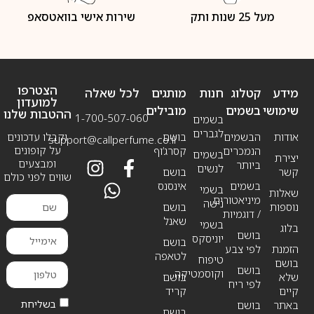
מעל 25 שנות ותק
שירות אישי בוואטסאפ
הצטרפו
מידע
קטלוג
חנות
מותגים
לכל שאלה
למועדון
שימושי
בשמים
מובילים
ההטבות שלנו
1-700-507-060
בשמים
לגברים
אודות
הבשמים
בושם
וקבלו עדכונים
support@callperfume.co.il
על קופונים
הנמכרים
קסרג’וף
בשמים
יצירת
ומבצעים
ביותר
לנשים
קשר
בושם
שווים לפני כולם
בשמים
אינסנס
בשמי
שאלות
מיניאטורים
נישה
נוספות
בושם
/ דוגמיות
שאנל
בשמי
בלוג
בושם
יוניסקס
בושם
הזמנת
לפי צבע
לטאפה
טיפוח
בושם
בושם
וקוסמטיקה
שלא
בושם
לפי ריח
קיים
קריד
בשליחת
באתר
בושם
בושם