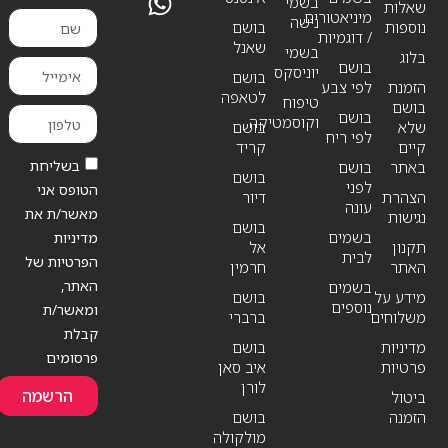
בשמי
שאלות
מיניאטורים
נישה
נוספות
בושם
/ דוגמיות
שאנל
בשמי
בלוג
בושם
יוניסקס
בושם
הזמנת
לפי צבע
לטאפה
טיפוח
בושם
בושם
וקוסמטיקה
שלא
בושם
לפי ריח
קיים
קריד
בשליחת
באתר
בושם
בושם
לפני
הטופס אני
הצהרת
דיור
עונה
מאשר/ת את
נגישות
בושם
בשמים
מדיניות
תקנון
אל
לבית
הפרטיות של
האתר
חרמין
האתר,
בשמים
מידע על
בושם
נוספים
ומאשר/ת
משלוחים
ברברי
קבלת
מדיניות
בושם
פרסומים
פרטיות
איב סאן
לורן
הרשמה
ביטול
הזמנה
בושם
מולקולה