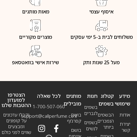
איסוף עצמי
מאות מותגים
משלוחים לבית ב-5 ימי עסקים
מוצרים מקוריים
מעל 25 שנות ותק
שירות אישי בוואטסאפ
הצטרפו
מידע
קטלוג
חנות
מותגים
לכל שאלה
למועדון
שימושי
בשמים
מובילים
ההטבות שלנו
1-700-507-060
בשמים
לגברים
אודות
הבשמים
בושם
וקבלו עדכונים
support@callperfume.co.il
על קופונים
הנמכרים
קסרג’וף
בשמים
יצירת
ומבצעים
ביותר
לנשים
קשר
בושם
שווים לפני כולם
בשמים
אינסנס