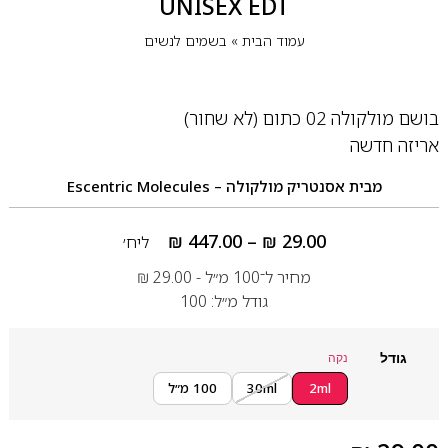
UNISEX EDT
עמוד הבית
»
בשמים לנשים
בושם מולקולה 02 כתום (לא שחור)
אריזה חדשה
מבית
אסנטריק מולקולה – Escentric Molecules
₪
447.00
–
₪
29.00
ליח׳
מחיר ל־100 מ״ל -
29.00
₪
גודל מ״ל: 100
גודל
נקה
2ml
30ml
100 מ״ל