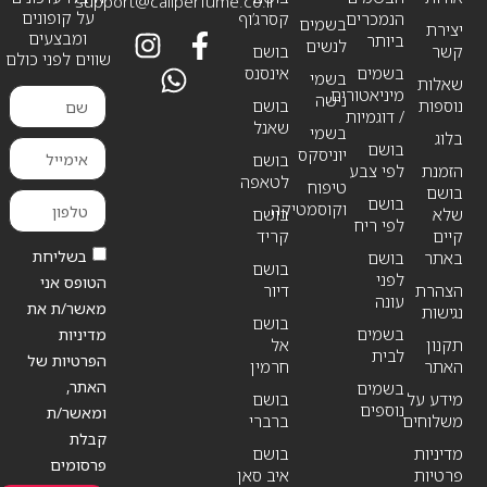
support@callperfume.co.il
על קופונים
הנמכרים
קסרג’וף
בשמים
יצירת
ומבצעים
ביותר
לנשים
קשר
בושם
שווים לפני כולם
בשמים
אינסנס
בשמי
שאלות
מיניאטורים
נישה
נוספות
בושם
/ דוגמיות
שאנל
בשמי
בלוג
בושם
יוניסקס
בושם
הזמנת
לפי צבע
לטאפה
טיפוח
בושם
בושם
וקוסמטיקה
שלא
בושם
לפי ריח
קיים
קריד
בשליחת
באתר
בושם
בושם
לפני
הטופס אני
הצהרת
דיור
עונה
מאשר/ת את
נגישות
בושם
בשמים
מדיניות
תקנון
אל
לבית
הפרטיות של
האתר
חרמין
האתר,
בשמים
מידע על
בושם
נוספים
ומאשר/ת
משלוחים
ברברי
קבלת
מדיניות
בושם
פרסומים
פרטיות
איב סאן