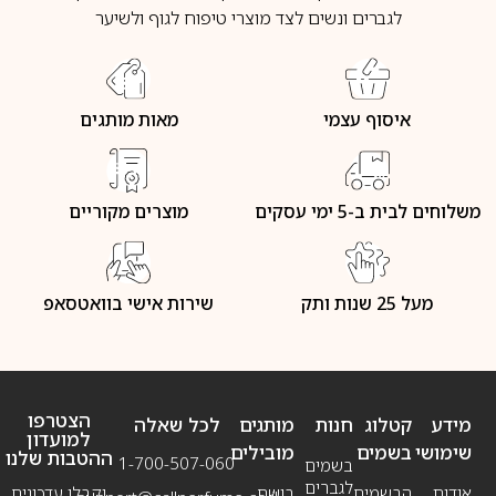
לגברים ונשים לצד מוצרי טיפוח לגוף ולשיער
איסוף עצמי
מאות מותגים
משלוחים לבית ב-5 ימי עסקים
מוצרים מקוריים
מעל 25 שנות ותק
שירות אישי בוואטסאפ
הצטרפו
מידע
קטלוג
חנות
מותגים
לכל שאלה
למועדון
שימושי
בשמים
מובילים
ההטבות שלנו
1-700-507-060
בשמים
לגברים
אודות
הבשמים
בושם
וקבלו עדכונים