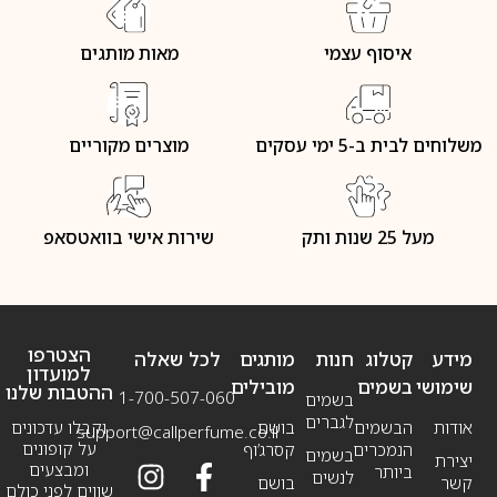
איסוף עצמי
מאות מותגים
משלוחים לבית ב-5 ימי עסקים
מוצרים מקוריים
מעל 25 שנות ותק
שירות אישי בוואטסאפ
הצטרפו
מידע
קטלוג
חנות
מותגים
לכל שאלה
למועדון
שימושי
בשמים
מובילים
ההטבות שלנו
1-700-507-060
בשמים
לגברים
אודות
הבשמים
בושם
וקבלו עדכונים
support@callperfume.co.il
על קופונים
הנמכרים
קסרג’וף
בשמים
יצירת
ומבצעים
ביותר
לנשים
קשר
בושם
שווים לפני כולם