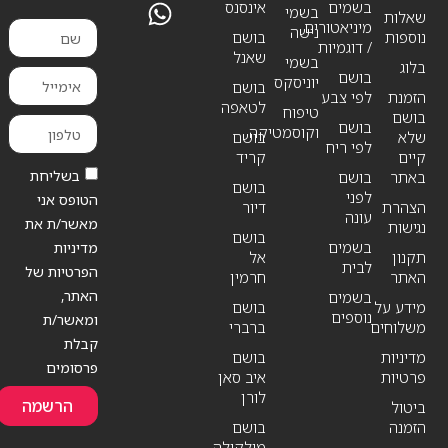
בשמים
אינסנס
בשמי
שאלות
מיניאטורים
נישה
נוספות
בושם
/ דוגמיות
שאנל
בשמי
בלוג
בושם
יוניסקס
בושם
הזמנת
לפי צבע
לטאפה
טיפוח
בושם
בושם
וקוסמטיקה
שלא
בושם
לפי ריח
קיים
קריד
בשליחת
באתר
בושם
בושם
לפני
הטופס אני
הצהרת
דיור
עונה
מאשר/ת את
נגישות
בושם
בשמים
מדיניות
תקנון
אל
לבית
הפרטיות של
האתר
חרמין
האתר,
בשמים
מידע על
בושם
נוספים
ומאשר/ת
משלוחים
ברברי
קבלת
מדיניות
בושם
פרסומים
פרטיות
איב סאן
לורן
הרשמה
ביטול
הזמנה
בושם
מולקולה