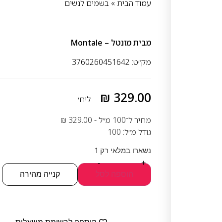
עמוד הבית
»
בשמים לנשים
מבית
מונטל – Montale
מק״ט: 3760260451642
₪
329.00
ליח׳
מחיר ל־100 מ״ל -
329.00
₪
גודל מ״ל: 100
נשארו במלאי רק 1
-
+
הוספה לסל
קנייה מהירה