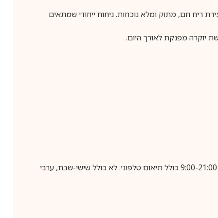
טונקה ליצירת ריח חם, מתוק ומלא נוכחות. ניחוח ייחודי שמתאים
בביצוע הזמנה עד השעה 10:00 בימים א-ה, קבלת המשלוח תבוצע עד חמישה ימי עסקים מיום שלאחר ביצוע ההזמנה, בין השעות 9:00-21:00 כולל תיאום טלפוני. לא כולל שישי-שבת, ערבי