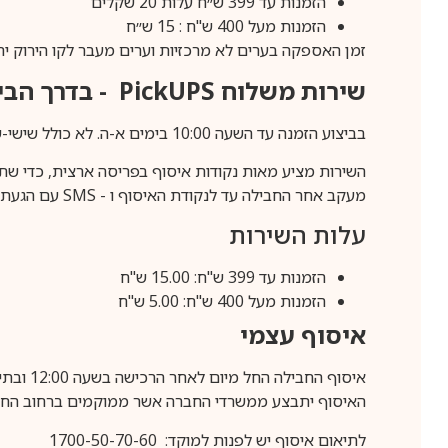
הזמנות עד 399 ש״ח עלות 20 שקלים
הזמנות מעל 400 ש"ח : 15 ש״ח
זמן האספקה בערים לא מרכזיות וערים מעבר לקו הירוק יהיה 3-5 ימי עסק
שירות משלוח
PickUPS
- בדרך הביתה (כ-5 
בביצוע הזמנה עד השעה 10:00 בימים א-ה. לא כולל שישי-שבת,ערבי חג וחול המועד.
השירות מציע מאות נקודות איסוף בפריסה ארצית, כדי שת
מעקב אחר החבילה עד לנקודת האיסוף ו -
SMS
עם הגעת ה
עלות השירות
הזמנות עד 399 ש"ח: 15.00 ש"ח
הזמנות מעל 400 ש"ח: 5.00 ש"ח
איסוף עצמי
איסוף החבילה החל מיום לאחר הרכישה בשעה 12:00 ובתיאום מראש בלבד.
האיסוף יתבצע ממשרדי החברה אשר ממוקמים ברחוב החרושת 25, ר
לתיאום איסוף יש לפנות למוקד: 1700-50-70-60