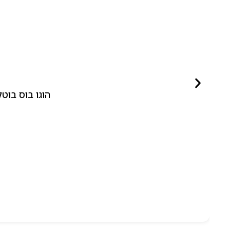
הוגו בוס בוטלד ביונד לאישה