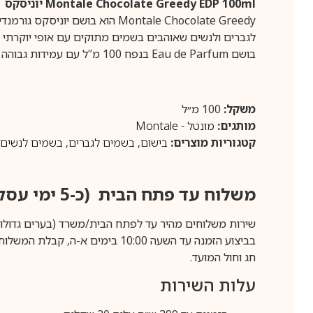
Montale Chocolate Greedy EDP 100ml יוניסקס
Montale Chocolate Greedy הוא 
לגברים ולנשים שאוהבים בשמים מתוקים עם אופי יוקרתי ו
בושם Eau de Parfum בנפח 100 מ”ל עם עמידות גבוהה מאוד והקרנה מרשימה, מתאים במיוחד לערב ולעונות הקרירות עם תחושת יוקרה מפנקת לאורך היום.
משקל:
100 מ״ל
מותגים:
מונטל - Montale
קטגוריות מוצרים:
בישום
,
בשמים לגברים
,
בשמים לנשים
משלוח עד פתח הבית (כ-5 ימי עסקים)
שירות משלוחים מהיר עד לפתח הבית/משרד (בערים גדולות לפרטים 70-60
חג וחול המועד.
עלות השירות