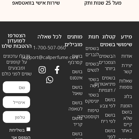
מעל 25 שנות ותק
שירות אישי בוואטסאפ
הצטרפו
מידע
קטלוג
חנות
מותגים
לכל שאלה
למועדון
שימושי
בשמים
מובילים
ההטבות שלנו
1-700-507-060
בשמים
לגברים
אודות
הבשמים
בושם
וקבלו עדכונים
support@callperfume.co.il
על קופונים
הנמכרים
קסרג’וף
בשמים
יצירת
ומבצעים
ביותר
לנשים
קשר
בושם
שווים לפני כולם
בשמים
אינסנס
בשמי
שאלות
מיניאטורים
נישה
נוספות
בושם
/ דוגמיות
שאנל
בשמי
בלוג
בושם
יוניסקס
בושם
הזמנת
לפי צבע
לטאפה
טיפוח
בושם
בושם
וקוסמטיקה
שלא
בושם
לפי ריח
קיים
קריד
בשליחת
באתר
בושם
בושם
לפני
הטופס אני