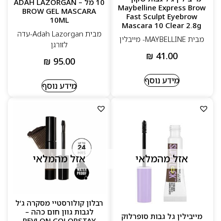
10 מל – ADAH LAZORGAN
Maybelline Express Brow
BROW GEL MASCARA
Fast Sculpt Eyebrow
10ML
Mascara 10 Clear 2.8g
מבית Adah Lazorgan-עדה
מבית MAYBELLINE- מייבלין
לזורגן
₪
41.00
₪
95.00
מידע נוסף
מידע נוסף
אזל מהמלאי
אזל מהמלאי
רבלון קולורסטיי מסקרה ג’ל
לגבות גוון חום כהה –
מייבילין גל גבות סופרלוק
REVLON COLORSTAY