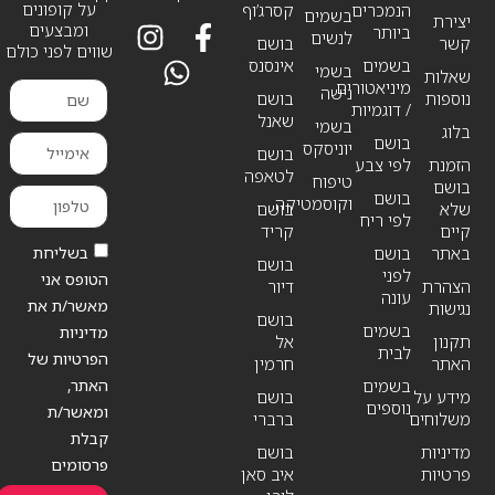
על קופונים
הנמכרים
קסרג’וף
בשמים
יצירת
ומבצעים
ביותר
לנשים
קשר
בושם
שווים לפני כולם
בשמים
אינסנס
בשמי
שאלות
מיניאטורים
נישה
נוספות
בושם
/ דוגמיות
שאנל
בשמי
בלוג
בושם
יוניסקס
בושם
הזמנת
לפי צבע
לטאפה
טיפוח
בושם
בושם
וקוסמטיקה
שלא
בושם
לפי ריח
קיים
קריד
בשליחת
באתר
בושם
בושם
לפני
הטופס אני
הצהרת
דיור
עונה
מאשר/ת את
נגישות
בושם
בשמים
מדיניות
תקנון
אל
לבית
הפרטיות של
האתר
חרמין
האתר,
בשמים
מידע על
בושם
נוספים
ומאשר/ת
משלוחים
ברברי
קבלת
מדיניות
בושם
פרסומים
פרטיות
איב סאן