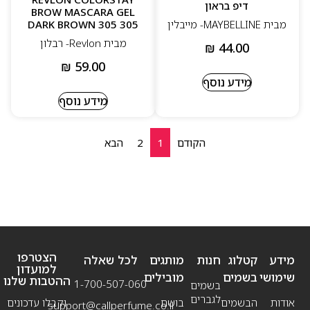
דיפ בראון
BROW MASCARA GEL
DARK BROWN 305 305
מבית MAYBELLINE- מייבלין
מבית Revlon- רבלון
₪
44.00
₪
59.00
מידע נוסף
מידע נוסף
הקודם
1
2
הבא
הצטרפו
מידע
קטלוג
חנות
מותגים
לכל שאלה
למועדון
שימושי
בשמים
מובילים
ההטבות שלנו
1-700-507-060
בשמים
לגברים
אודות
הבשמים
בושם
וקבלו עדכונים
support@callperfume.co.il