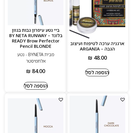
ביי נטע עיפרון גבות בגוון
בלונד – BY NETA RUNWAY
READY Brow Perfector
ארגניה ערכה לטיפוח ועיצוב
Pencil BLONDE
הגבה – ARGANIA
מבית BYNETA - נטע
₪
48.00
אלחמיסטר
₪
84.00
הוספה לסל
הוספה לסל