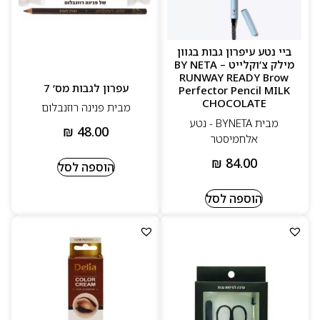
ביי נטע עיפרון גבות בגוון
מילק צ’וקלייט – BY NETA
RUNWAY READY Brow
עפרון לגבות מס’ 7
Perfector Pencil MILK
CHOCOLATE
מבית פנינה רוזנבלום
מבית BYNETA - נטע
₪
48.00
אלחמיסטר
₪
84.00
הוספה לסל
הוספה לסל