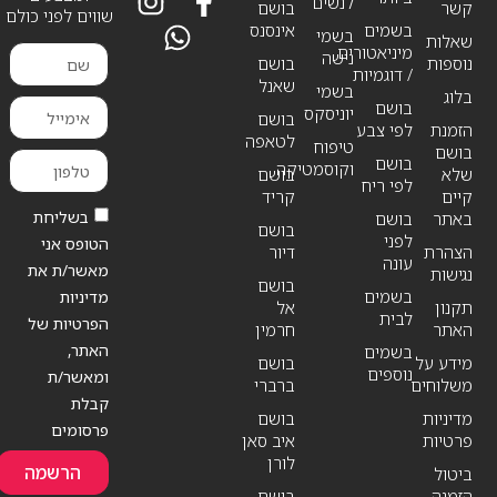
לנשים
קשר
בושם
שווים לפני כולם
בשמים
אינסנס
בשמי
שאלות
מיניאטורים
נישה
נוספות
בושם
/ דוגמיות
שאנל
בשמי
בלוג
בושם
יוניסקס
בושם
הזמנת
לפי צבע
לטאפה
טיפוח
בושם
בושם
וקוסמטיקה
שלא
בושם
לפי ריח
קיים
קריד
בשליחת
באתר
בושם
בושם
לפני
הטופס אני
הצהרת
דיור
עונה
מאשר/ת את
נגישות
בושם
בשמים
מדיניות
תקנון
אל
לבית
הפרטיות של
האתר
חרמין
האתר,
בשמים
מידע על
בושם
נוספים
ומאשר/ת
משלוחים
ברברי
קבלת
מדיניות
בושם
פרסומים
פרטיות
איב סאן
לורן
הרשמה
ביטול
הזמנה
בושם