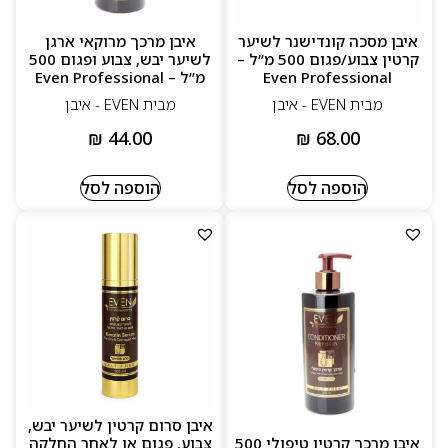
איבן מסכה קונדישנר לשיער
איבן מרכך מרוקאי ארגן
קרטין צבוע/פגום 500 מ”ל –
לשיער יבש, צבוע ופגום 500
Even Professional
מ”ל – Even Professional
מבית EVEN - איבן
מבית EVEN - איבן
₪
44.00
₪
68.00
הוספה לסל
הוספה לסל
איבן סרום קרטין לשיער יבש,
איבן מרכך קרטין טיפולי 500
צבוע, פגום או לאחר החלקה