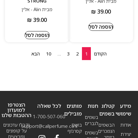
STRONG
מבית Alin - אלין
מבית Alin - אלין
₪
39.00
₪
39.00
הוספה לסל
הוספה לסל
הקודם
1
2
3
…
10
הבא
הצטרפו
מידע
קטלוג
חנות
מותגים
לכל שאלה
למועדון
שימושי
בשמים
מובילים
ההטבות שלנו
1-700-507-060
בשמים
לגברים
אודות
הבשמים
בושם
וקבלו עדכונים
support@callperfume.co.il
על קופונים
הנמכרים
קסרג’וף
בשמים
יצירת
ומבצעים
ביותר