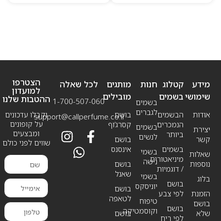
הצטרפו
מידע
קטלוג
חנות
מותגים
לכל שאלה
למועדון
שימושי
בשמים
מובילים
ההטבות שלנו
1-700-507-060
בשמים
לגברים
אודות
הבשמים
בושם
וקבלו עדכונים
support@callperfume.co.il
על קופונים
הנמכרים
קסרג’וף
בשמים
יצירת
ומבצעים
ביותר
לנשים
קשר
בושם
שווים לפני כולם
בשמים
אינסנס
בשמי
שאלות
מיניאטורים
נישה
נוספות
בושם
/ דוגמיות
שאנל
בשמי
בלוג
בושם
יוניסקס
בושם
הזמנת
לפי צבע
לטאפה
טיפוח
בושם
בושם
וקוסמטיקה
שלא
בושם
לפי ריח