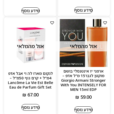
מידע נוסף
מידע נוסף
אזל מהמלאי
אזל מהמלאי
ארמני יו אינטנסלי בושם
לנקום מארז לה וי אבל אדפ
מוקטן לגבר15 מ”ל אדפ –
4מ”ל + קרם גוף 50מ”ל –
Giorgio Armani Stronger
Lancôme La Vie Est Belle
With You INTENSELY FOR
Eau de Parfum Gift Set
MEN 15ml EDP
₪
67.00
₪
59.00
מידע נוסף
מידע נוסף