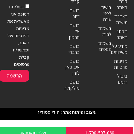
קיים
קריד
בשליחת
באתר
בושם
בושם
לפני
הטופס אני
הצהרת
דיור
עונה
מאשר/ת את
נגישות
בושם
בשמים
מדיניות
תקנון
אל
לבית
הפרטיות של
האתר
חרמין
האתר,
בשמים
מידע על
בושם
נוספים
ומאשר/ת
משלוחים
ברברי
קבלת
מדיניות
בושם
פרסומים
פרטיות
איב סאן
לורן
הרשמה
ביטול
הזמנה
בושם
מולקולה
עיצוב ופיתוח אתר :
יו די סטודיו
1-700-507-060
שלחו וואטסאפ