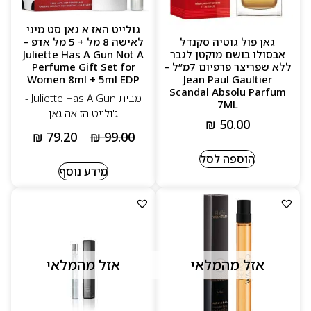
גולייט האז א גאן סט מיני
גאן פול גוטיה סקנדל
לאישה 8 מל + 5 מל אדפ –
אבסולו בושם מוקטן לגבר
Juliette Has A Gun Not A
ללא שפריצר פרפיום 7מ”ל –
Perfume Gift Set for
Women 8ml + 5ml EDP
Jean Paul Gaultier
Scandal Absolu Parfum
מבית Juliette Has A Gun -
7ML
ג'ולייט הז אה גאן
₪
50.00
₪
79.20
₪
99.00
הוספה לסל
מידע נוסף
אזל מהמלאי
אזל מהמלאי