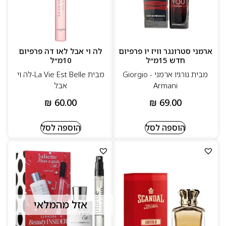
ארמני סטרונגר וויז יו פרפיום
לה וי אבל לאו דה פרפיום
חדש 15מ״ל
10מ״ל
מבית גורגיו ארמני - Giorgio
מבית La Vie Est Belle-לה וי
Armani
אבל
₪
60.00
₪
69.00
הוספה לסל
הוספה לסל
אזל מהמלאי