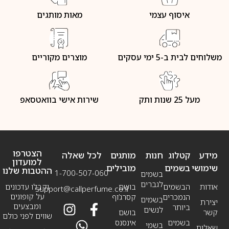
איסוף עצמי
מאות מותגים
משלוחים לבית ב-5 ימי עסקים
מוצרים מקוריים
מעל 25 שנות ותק
שירות אישי בוואטסאפ
הצטרפו
מידע
קטלוג
חנות
מותגים
לכל שאלה
למועדון
שימושי
בשמים
מובילים
ההטבות שלנו
1-700-507-060
בשמים
לגברים
אודות
הבשמים
בושם
וקבלו עדכונים
support@callperfume.co.il
על קופונים
הנמכרים
קסרג’וף
בשמים
יצירת
ומבצעים
ביותר
לנשים
קשר
בושם
שווים לפני כולם
בשמים
אינסנס
בשמי
שאלות