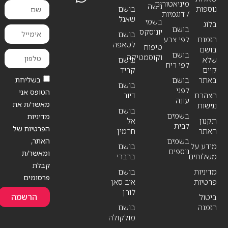
מיניאטורים
נישה
נוספות
בושם
/ דוגמיות
שאנל
בשמי
בלוג
בושם
יוניסקס
בושם
הזמנת
לפי צבע
לטאפה
טיפוח
בושם
בושם
וקוסמטיקה
שלא
בושם
לפי ריח
קיים
קריד
בשליחת
באתר
בושם
בושם
לפני
הטופס אני
הצהרת
דיור
עונה
מאשר/ת את
נגישות
בושם
בשמים
מדיניות
תקנון
אל
לבית
הפרטיות של
האתר
חרמין
האתר,
בשמים
מידע על
בושם
נוספים
ומאשר/ת
משלוחים
ברברי
קבלת
מדיניות
בושם
פרסומים
פרטיות
איב סאן
לורן
הרשמה
ביטול
הזמנה
בושם
מולקולה