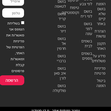
בושם
הזמנת
לפי צבע
לטאפה
טיפוח
בושם
בושם
וקוסמטיקה
שלא
בושם
לפי ריח
קיים
קריד
בשליחת
באתר
בושם
בושם
לפני
הטופס אני
הצהרת
דיור
עונה
מאשר/ת את
נגישות
בושם
בשמים
מדיניות
תקנון
אל
לבית
הפרטיות של
האתר
חרמין
האתר,
בשמים
מידע על
בושם
נוספים
ומאשר/ת
משלוחים
ברברי
קבלת
מדיניות
בושם
פרסומים
פרטיות
איב סאן
לורן
הרשמה
ביטול
הזמנה
בושם
מולקולה
עיצוב ופיתוח אתר :
יו די סטודיו