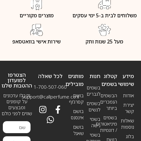
משלוחים לבית ב-5 ימי עסקים
מוצרים מקוריים
מעל 25 שנות ותק
שירות אישי בוואטסאפ
הצטרפו
מידע
קטלוג
חנות
מותגים
לכל שאלה
למועדון
שימושי
בשמים
מובילים
ההטבות שלנו
1-700-507-060
בשמים
לגברים
אודות
הבשמים
בושם
וקבלו עדכונים
support@callperfume.co.il
על קופונים
הנמכרים
קסרג’וף
בשמים
יצירת
ומבצעים
ביותר
לנשים
קשר
בושם
שווים לפני כולם
בשמים
אינסנס
בשמי
שאלות
מיניאטורים
נישה
נוספות
בושם
/ דוגמיות
שאנל
בשמי
בלוג
בושם
יוניסקס