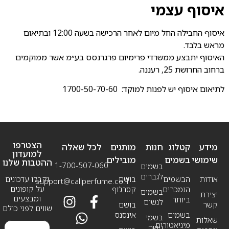
איסוף עצמי
איסוף החבילה החל מיום לאחר הרכישה בשעה 12:00 ובתיאום
מראש בלבד.
האיסוף יתבצע ממשרדי פרימיום פרגרנסס בע״מ אשר ממוקמים
ברחוב החרושת 25, רעננה.
לתיאום איסוף יש לפנות למוקד: 1700-50-70-60
הצטרפו
מידע
קטלוג
חנות
מותגים
לכל שאלה
למועדון
שימושי
בשמים
מובילים
ההטבות שלנו
1-700-507-060
בשמים
לגברים
אודות
הבשמים
בושם
וקבלו עדכונים
support@callperfume.co.il
על קופונים
הנמכרים
קסרג’וף
בשמים
יצירת
ומבצעים
ביותר
לנשים
קשר
בושם
שווים לפני כולם
בשמים
אינסנס
בשמי
שאלות
מיניאטורים
נישה