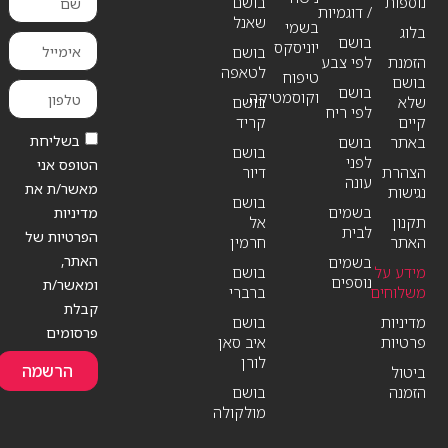
נוספות
בושם
/ דוגמיות
שאנל
בשמי
בלוג
בושם
יוניסקס
בושם
הזמנת
לפי צבע
לטאפה
טיפוח
בושם
בושם
וקוסמטיקה
שלא
בושם
לפי ריח
קיים
קריד
בשליחת
באתר
בושם
בושם
לפני
הטופס אני
הצהרת
דיור
עונה
מאשר/ת את
נגישות
בושם
בשמים
מדיניות
תקנון
אל
לבית
הפרטיות של
האתר
חרמין
האתר,
בשמים
מידע על
בושם
נוספים
ומאשר/ת
משלוחים
ברברי
קבלת
מדיניות
בושם
פרסומים
פרטיות
איב סאן
לורן
הרשמה
ביטול
הזמנה
בושם
מולקולה