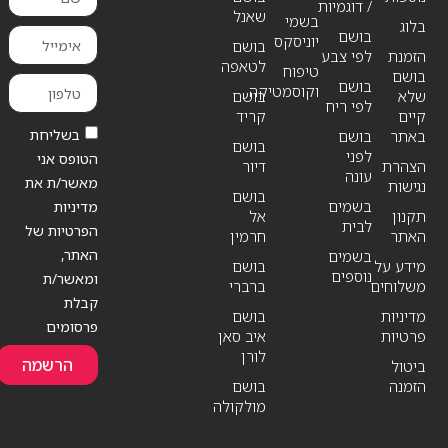
/ דוגמיות
שאנל
בשמי
בלוג
בושם
יוניסקס
בושם
הזמנת
לפי צבע
לטאפה
טיפוח
בושם
בושם
וקוסמטיקה
שלא
בושם
לפי ריח
קיים
קריד
בשליחת
באתר
בושם
בושם
לפני
הטופס אני
הצהרת
דיור
עונה
מאשר/ת את
נגישות
בושם
בשמים
מדיניות
תקנון
אל
לבית
הפרטיות של
האתר
חרמין
האתר,
בשמים
מידע על
בושם
נוספים
ומאשר/ת
משלוחים
ברברי
קבלת
מדיניות
בושם
פרסומים
פרטיות
איב סאן
לורן
הרשמה
ביטול
הזמנה
בושם
מולקולה