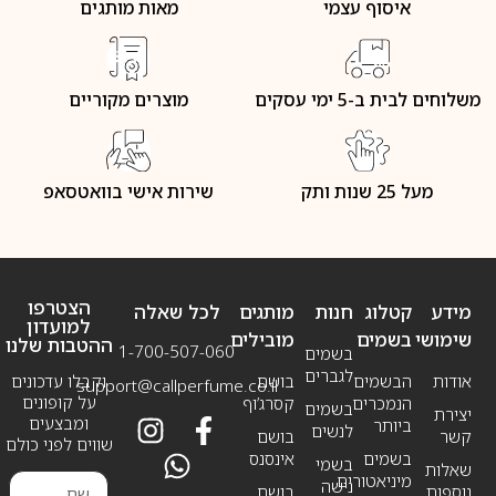
איסוף עצמי
מאות מותגים
משלוחים לבית ב-5 ימי עסקים
מוצרים מקוריים
מעל 25 שנות ותק
שירות אישי בוואטסאפ
הצטרפו
מידע
קטלוג
חנות
מותגים
לכל שאלה
למועדון
שימושי
בשמים
מובילים
ההטבות שלנו
1-700-507-060
בשמים
לגברים
אודות
הבשמים
בושם
וקבלו עדכונים
support@callperfume.co.il
על קופונים
הנמכרים
קסרג’וף
בשמים
יצירת
ומבצעים
ביותר
לנשים
קשר
בושם
שווים לפני כולם
בשמים
אינסנס
בשמי
שאלות
מיניאטורים
נישה
נוספות
בושם