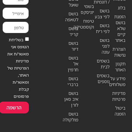
/ דוגמיות
שאנל
בשמי
בלוג
בושם
יוניסקס
בושם
הזמנת
לפי צבע
לטאפה
טיפוח
בושם
בושם
וקוסמטיקה
שלא
בושם
לפי ריח
קיים
קריד
בשליחת
באתר
בושם
בושם
לפני
הטופס אני
הצהרת
דיור
עונה
מאשר/ת את
נגישות
בושם
בשמים
מדיניות
תקנון
אל
לבית
הפרטיות של
האתר
חרמין
האתר,
בשמים
מידע על
בושם
נוספים
ומאשר/ת
משלוחים
ברברי
קבלת
מדיניות
בושם
פרסומים
פרטיות
איב סאן
לורן
הרשמה
ביטול
הזמנה
בושם
מולקולה