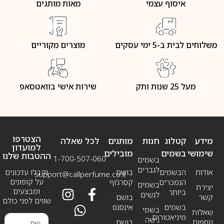
איסוף עצמי
מאות מותגים
משלוחים לבית ב-5 ימי עסקים
מוצרים מקוריים
מעל 25 שנות ותק
שירות אישי בוואטסאפ
הצטרפו
מידע
קטלוג
חנות
מותגים
לכל שאלה
למועדון
שימושי
בשמים
מובילים
ההטבות שלנו
1-700-507-060
בשמים
לגברים
אודות
הבשמים
בושם
וקבלו עדכונים
support@callperfume.co.il
על קופונים
הנמכרים
קסרג’וף
בשמים
יצירת
ומבצעים
ביותר
לנשים
קשר
בושם
שווים לפני כולם
בשמים
אינסנס
בשמי
שאלות
מיניאטורים
נישה
נוספות
בושם