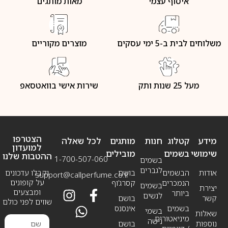
איסוף עצמי
מאות מותגים
משלוחים לבית ב-5 ימי עסקים
מוצרים מקוריים
מעל 25 שנות ותק
שירות אישי בוואטסאפ
הצטרפו
מידע
קטלוג
חנות
מותגים
לכל שאלה
למועדון
שימושי
בשמים
מובילים
ההטבות שלנו
1-700-507-060
בשמים
לגברים
אודות
הבשמים
בושם
וקבלו עדכונים
support@callperfume.co.il
על קופונים
הנמכרים
קסרג’וף
בשמים
יצירת
ומבצעים
ביותר
לנשים
קשר
בושם
שווים לפני כולם
בשמים
אינסנס
בשמי
שאלות
מיניאטורים
נישה
נוספות
בושם