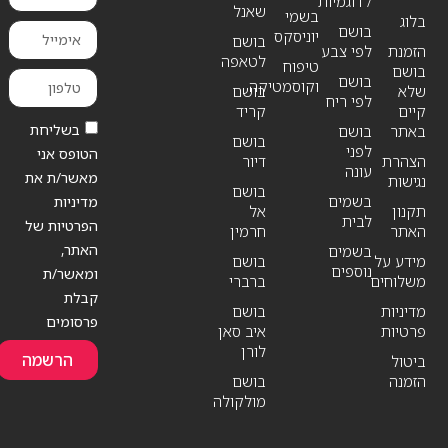
/ דוגמיות
שאנל
בשמי
בלוג
בושם
יוניסקס
בושם
הזמנת
לפי צבע
לטאפה
טיפוח
בושם
בושם
וקוסמטיקה
שלא
בושם
לפי ריח
קיים
קריד
בשליחת
באתר
בושם
בושם
לפני
הטופס אני
הצהרת
דיור
עונה
מאשר/ת את
נגישות
בושם
בשמים
מדיניות
תקנון
אל
לבית
הפרטיות של
האתר
חרמין
האתר,
בשמים
מידע על
בושם
נוספים
ומאשר/ת
משלוחים
ברברי
קבלת
מדיניות
בושם
פרסומים
פרטיות
איב סאן
לורן
הרשמה
ביטול
הזמנה
בושם
מולקולה