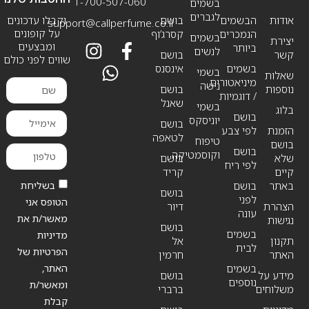
1-700-507-060
בשמים
לגברים
אודות
הבשמים
בושם
וקבלו עדכונים
support@callperfume.co.il
על קופונים
הנמכרים
קסרג’וף
בשמים
יצירת
ומבצעים
ביותר
לנשים
קשר
בושם
שווים לפני כולם
בשמים
אינסנס
בשמי
שאלות
מיניאטורים
נישה
נוספות
בושם
/ דוגמיות
שאנל
בשמי
בלוג
בושם
יוניסקס
בושם
הזמנת
לפי צבע
לטאפה
טיפוח
בושם
בושם
וקוסמטיקה
שלא
בושם
לפי ריח
קיים
קריד
בשליחת
באתר
בושם
בושם
לפני
הטופס אני
הצהרת
דיור
עונה
מאשר/ת את
נגישות
בושם
בשמים
מדיניות
תקנון
אל
לבית
הפרטיות של
האתר
חרמין
האתר,
בשמים
מידע על
בושם
נוספים
ומאשר/ת
משלוחים
ברברי
קבלת