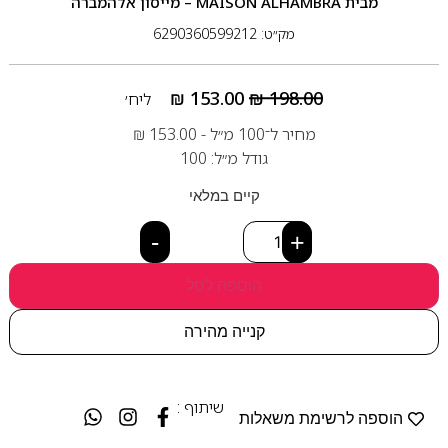
מבית
MAISON ALHAMBRA – מייסון אלהמברה
מק״ט: 6290360599212
₪
153.00
₪
198.00
ליח׳
מחיר ל־100 מ״ל -
153.00
₪
גודל מ״ל: 100
קיים במלאי
-
+
הוספה לסל
קנייה מהירה
שיתוף :
הוספה לרשימת משאלות