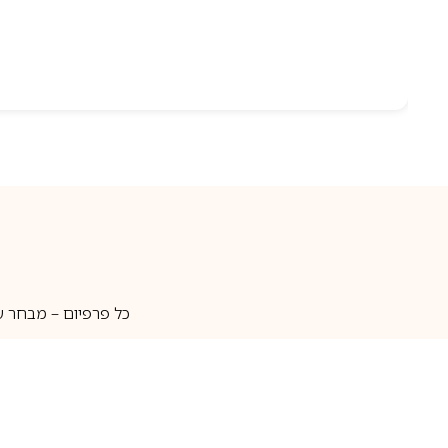
כל פרפיום – מבחר ע
איסוף עצמי
מאות מותגים