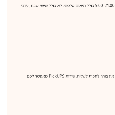
בביצוע הזמנה עד השעה 10:00 בימים א-ה, קבלת המשלוח תבוצע עד חמישה ימי עסקים מיום שלאחר ביצוע ההזמנה, בין השעות 9:00-21:00 כולל תיאום טלפוני. לא כולל שישי-שבת, ערבי
ין צורך לחכות לשליח. שירות
PickUPS
מאפשר לכם