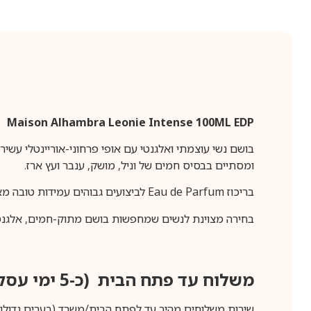
Maison Alhambra Leonie Intense 100ML EDP
בושם נשי עוצמתי ואלגנטי עם אופי פרחוני-אוריינטלי עשיר 
ומסתיים בבסיס חמים של וניל, מושק, ענבר ועץ ארז.
בריכוז Eau de Parfum לביצועים גבוהים עמידות טובה מאוד והקרנה מורגשת. מתאים לשימוש ערב, לאירועים וגם למי שמחפשת ניחוח נשי עם עומק ונוכחות.
בחירה מצוינת לנשים שמחפשות בושם מתוק-חמים, אלגנטי
משלוח עד פתח הבית (כ-5 ימי עסקים)
שירות משלוחים מהיר עד לפתח הבית/משרד (בערים גדולות לפרטים 70-60