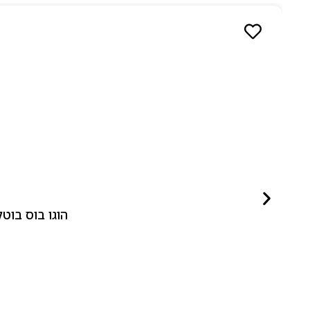
הוגו בוס בוטלד ביונד לאישה